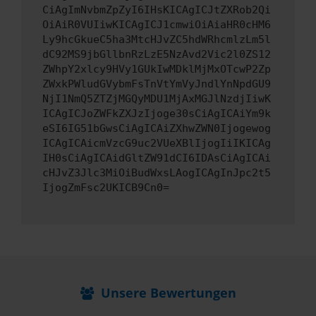
CiAgImNvbmZpZyI6IHsKICAgICJtZXRob2Qi
OiAiR0VUIiwKICAgICJ1cmwiOiAiaHR0cHM6
Ly9hcGkueC5ha3MtcHJvZC5hdWRhcmlzLm5l
dC92MS9jbGllbnRzLzE5NzAvd2Vic2l0ZS12
ZWhpY2xlcy9HVy1GUkIwMDklMjMxOTcwP2Zp
ZWxkPWludGVybmFsTnVtYmVyJndlYnNpdGU9
NjI1NmQ5ZTZjMGQyMDU1MjAxMGJlNzdjIiwK
ICAgICJoZWFkZXJzIjoge30sCiAgICAiYm9k
eSI6IG51bGwsCiAgICAiZXhwZWN0Ijogewog
ICAgICAicmVzcG9uc2VUeXBlIjogIiIKICAg
IH0sCiAgICAidGltZW91dCI6IDAsCiAgICAi
cHJvZ3Jlc3MiOiBudWxsLAogICAgInJpc2t5
IjogZmFsc2UKICB9Cn0=
Unsere Bewertungen