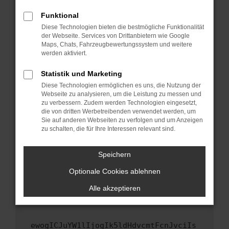
Fenster?
Funktional
Starte dein Gerät neu.
Diese Technologien bieten die bestmögliche Funktionalität
Das kann manchmal helfen, vorübergehende
der Webseite. Services von Drittanbietern wie Google
Maps, Chats, Fahrzeugbewertungssystem und weitere
Probleme zu beheben.
werden aktiviert.
Stelle sicher, dass dein Browser und dein
Betriebssystem auf dem neuesten Stand
Statistik und Marketing
sind.
Diese Technologien ermöglichen es uns, die Nutzung der
Webseite zu analysieren, um die Leistung zu messen und
Veraltete Software birgt nicht nur ein
zu verbessern. Zudem werden Technologien eingesetzt,
Sicherheitsrisiko, sondern kann auch dazu
die von dritten Werbetreibenden verwendet werden, um
führen, dass bestimmte Funktionen nicht mehr
Sie auf anderen Webseiten zu verfolgen und um Anzeigen
unterstützt werden.
zu schalten, die für Ihre Interessen relevant sind.
Wende dich an den Webseitenbetreiber.
Speichern
Wenn du alle oben genannten Schritte versucht
hast, kontaktiere uns bitte. Wir werden
Optionale Cookies ablehnen
versuchen, das Problem zu beheben. Du kannst
Alle akzeptieren
uns diesen Text schicken, um uns bei der
Fehlersuche zu unterstützen:
ewogICJuYW1lIjogIk5ldHdvcmtFcnJvciIs