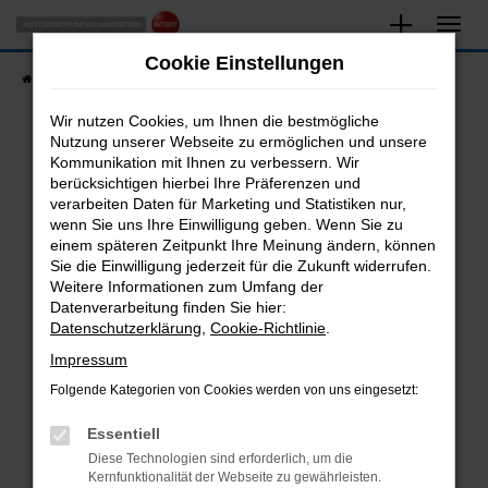
Zum
Hauptinhalt
Cookie Einstellungen
springen
Startseite
Fahrzeugangebote
Fahrzeugsuche
Wir nutzen Cookies, um Ihnen die bestmögliche
Nutzung unserer Webseite zu ermöglichen und unsere
Kommunikation mit Ihnen zu verbessern. Wir
Fehler: Network Error
berücksichtigen hierbei Ihre Präferenzen und
verarbeiten Daten für Marketing und Statistiken nur,
Beim Laden ist ein Fehler aufgetreten.
wenn Sie uns Ihre Einwilligung geben. Wenn Sie zu
Hier sind ein paar Tipps, die dir helfen können:
einem späteren Zeitpunkt Ihre Meinung ändern, können
Sie die Einwilligung jederzeit für die Zukunft widerrufen.
Überprüfe deine Firewall und deine
Weitere Informationen zum Umfang der
Internetverbindung.
Datenverarbeitung finden Sie hier:
Datenschutzerklärung
,
Cookie-Richtlinie
.
Laden andere Webseiten, zum Beispiel deine
Suchmaschine?
Impressum
Prüfe deine Browsererweiterungen.
Folgende Kategorien von Cookies werden von uns eingesetzt:
Manche Erweiterungen, wie Werbeblocker,
Essentiell
können das Laden bestimmter Seiten
verhindern. Funktioniert die Seite in einem
Diese Technologien sind erforderlich, um die
Kernfunktionalität der Webseite zu gewährleisten.
anderen Browser oder in einem privaten