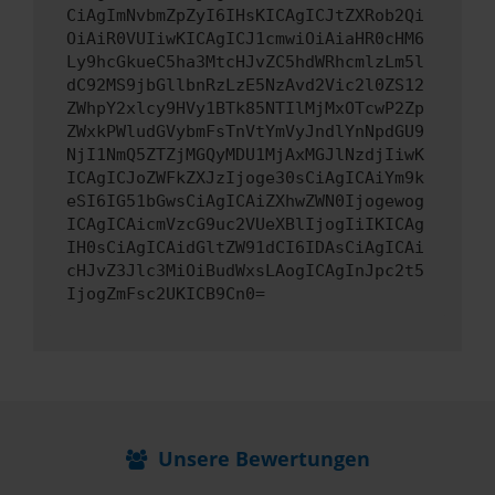
CiAgImNvbmZpZyI6IHsKICAgICJtZXRob2Qi
OiAiR0VUIiwKICAgICJ1cmwiOiAiaHR0cHM6
Ly9hcGkueC5ha3MtcHJvZC5hdWRhcmlzLm5l
dC92MS9jbGllbnRzLzE5NzAvd2Vic2l0ZS12
ZWhpY2xlcy9HVy1BTk85NTIlMjMxOTcwP2Zp
ZWxkPWludGVybmFsTnVtYmVyJndlYnNpdGU9
NjI1NmQ5ZTZjMGQyMDU1MjAxMGJlNzdjIiwK
ICAgICJoZWFkZXJzIjoge30sCiAgICAiYm9k
eSI6IG51bGwsCiAgICAiZXhwZWN0Ijogewog
ICAgICAicmVzcG9uc2VUeXBlIjogIiIKICAg
IH0sCiAgICAidGltZW91dCI6IDAsCiAgICAi
cHJvZ3Jlc3MiOiBudWxsLAogICAgInJpc2t5
IjogZmFsc2UKICB9Cn0=
Unsere Bewertungen