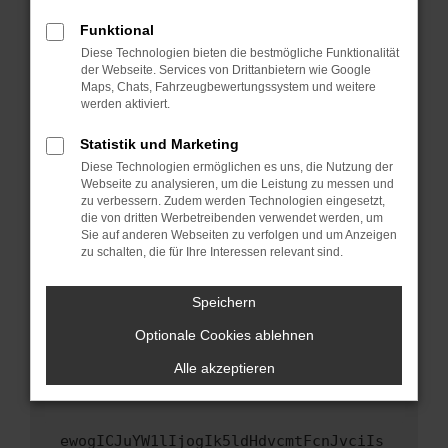
Fenster?
Funktional
Starte dein Gerät neu.
Diese Technologien bieten die bestmögliche Funktionalität
Das kann manchmal helfen, vorübergehende
der Webseite. Services von Drittanbietern wie Google
Maps, Chats, Fahrzeugbewertungssystem und weitere
Probleme zu beheben.
werden aktiviert.
Stelle sicher, dass dein Browser und dein
Betriebssystem auf dem neuesten Stand
Statistik und Marketing
sind.
Diese Technologien ermöglichen es uns, die Nutzung der
Webseite zu analysieren, um die Leistung zu messen und
Veraltete Software birgt nicht nur ein
zu verbessern. Zudem werden Technologien eingesetzt,
Sicherheitsrisiko, sondern kann auch dazu
die von dritten Werbetreibenden verwendet werden, um
führen, dass bestimmte Funktionen nicht mehr
Sie auf anderen Webseiten zu verfolgen und um Anzeigen
unterstützt werden.
zu schalten, die für Ihre Interessen relevant sind.
Wende dich an den Webseitenbetreiber.
Speichern
Wenn du alle oben genannten Schritte versucht
hast, kontaktiere uns bitte. Wir werden
Optionale Cookies ablehnen
versuchen, das Problem zu beheben. Du kannst
Alle akzeptieren
uns diesen Text schicken, um uns bei der
Fehlersuche zu unterstützen:
ewogICJuYW1lIjogIk5ldHdvcmtFcnJvciIs