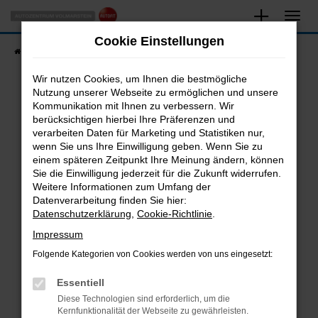
Zum
Hauptinhalt
Cookie Einstellungen
springen
Startseite
Fahrzeugangebote
Fahrzeugsuche
Wir nutzen Cookies, um Ihnen die bestmögliche
Nutzung unserer Webseite zu ermöglichen und unsere
Kommunikation mit Ihnen zu verbessern. Wir
Fehler: Network Error
berücksichtigen hierbei Ihre Präferenzen und
verarbeiten Daten für Marketing und Statistiken nur,
Beim Laden ist ein Fehler aufgetreten.
wenn Sie uns Ihre Einwilligung geben. Wenn Sie zu
Hier sind ein paar Tipps, die dir helfen können:
einem späteren Zeitpunkt Ihre Meinung ändern, können
Sie die Einwilligung jederzeit für die Zukunft widerrufen.
Überprüfe deine Firewall und deine
Weitere Informationen zum Umfang der
Internetverbindung.
Datenverarbeitung finden Sie hier:
Datenschutzerklärung
,
Cookie-Richtlinie
.
Laden andere Webseiten, zum Beispiel deine
Suchmaschine?
Impressum
Prüfe deine Browsererweiterungen.
Folgende Kategorien von Cookies werden von uns eingesetzt:
Manche Erweiterungen, wie Werbeblocker,
Essentiell
können das Laden bestimmter Seiten
verhindern. Funktioniert die Seite in einem
Diese Technologien sind erforderlich, um die
Kernfunktionalität der Webseite zu gewährleisten.
anderen Browser oder in einem privaten