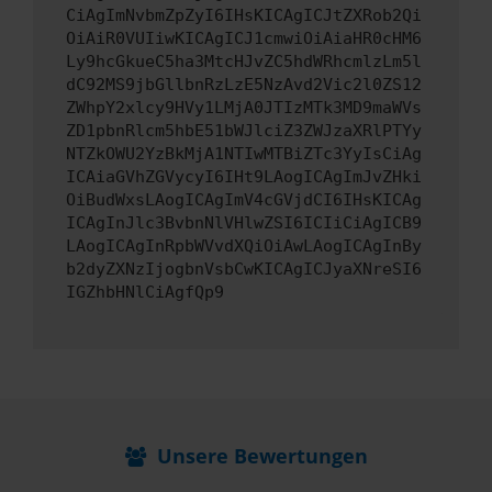
CiAgImNvbmZpZyI6IHsKICAgICJtZXRob2Qi
OiAiR0VUIiwKICAgICJ1cmwiOiAiaHR0cHM6
Ly9hcGkueC5ha3MtcHJvZC5hdWRhcmlzLm5l
dC92MS9jbGllbnRzLzE5NzAvd2Vic2l0ZS12
ZWhpY2xlcy9HVy1LMjA0JTIzMTk3MD9maWVs
ZD1pbnRlcm5hbE51bWJlciZ3ZWJzaXRlPTYy
NTZkOWU2YzBkMjA1NTIwMTBiZTc3YyIsCiAg
ICAiaGVhZGVycyI6IHt9LAogICAgImJvZHki
OiBudWxsLAogICAgImV4cGVjdCI6IHsKICAg
ICAgInJlc3BvbnNlVHlwZSI6ICIiCiAgICB9
LAogICAgInRpbWVvdXQiOiAwLAogICAgInBy
b2dyZXNzIjogbnVsbCwKICAgICJyaXNreSI6
IGZhbHNlCiAgfQp9
Unsere Bewertungen