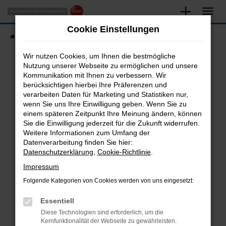
Zum
Hauptinhalt
Cookie Einstellungen
springen
Startseite
Fahrzeugangebote
Fahrzeugsuche
Wir nutzen Cookies, um Ihnen die bestmögliche
Nutzung unserer Webseite zu ermöglichen und unsere
Kommunikation mit Ihnen zu verbessern. Wir
Fehler: Network Error
berücksichtigen hierbei Ihre Präferenzen und
verarbeiten Daten für Marketing und Statistiken nur,
Beim Laden ist ein Fehler aufgetreten.
wenn Sie uns Ihre Einwilligung geben. Wenn Sie zu
Hier sind ein paar Tipps, die dir helfen können:
einem späteren Zeitpunkt Ihre Meinung ändern, können
Sie die Einwilligung jederzeit für die Zukunft widerrufen.
Überprüfe deine Firewall und deine
Weitere Informationen zum Umfang der
Internetverbindung.
Datenverarbeitung finden Sie hier:
Datenschutzerklärung
,
Cookie-Richtlinie
.
Laden andere Webseiten, zum Beispiel deine
Suchmaschine?
Impressum
Prüfe deine Browsererweiterungen.
Folgende Kategorien von Cookies werden von uns eingesetzt:
Manche Erweiterungen, wie Werbeblocker,
Essentiell
können das Laden bestimmter Seiten
verhindern. Funktioniert die Seite in einem
Diese Technologien sind erforderlich, um die
Kernfunktionalität der Webseite zu gewährleisten.
anderen Browser oder in einem privaten