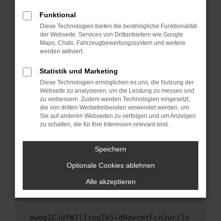
Fenster?
Funktional
Starte dein Gerät neu.
Diese Technologien bieten die bestmögliche Funktionalität
Das kann manchmal helfen, vorübergehende
der Webseite. Services von Drittanbietern wie Google
Maps, Chats, Fahrzeugbewertungssystem und weitere
Probleme zu beheben.
werden aktiviert.
Stelle sicher, dass dein Browser und dein
Betriebssystem auf dem neuesten Stand
Statistik und Marketing
sind.
Diese Technologien ermöglichen es uns, die Nutzung der
Webseite zu analysieren, um die Leistung zu messen und
Veraltete Software birgt nicht nur ein
zu verbessern. Zudem werden Technologien eingesetzt,
Sicherheitsrisiko, sondern kann auch dazu
die von dritten Werbetreibenden verwendet werden, um
führen, dass bestimmte Funktionen nicht mehr
Sie auf anderen Webseiten zu verfolgen und um Anzeigen
unterstützt werden.
zu schalten, die für Ihre Interessen relevant sind.
Wende dich an den Webseitenbetreiber.
Speichern
Wenn du alle oben genannten Schritte versucht
hast, kontaktiere uns bitte. Wir werden
Optionale Cookies ablehnen
versuchen, das Problem zu beheben. Du kannst
Alle akzeptieren
uns diesen Text schicken, um uns bei der
Fehlersuche zu unterstützen:
ewogICJuYW1lIjogIk5ldHdvcmtFcnJvciIs