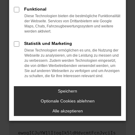
Fenster?
Funktional
Starte dein Gerät neu.
Diese Technologien bieten die bestmögliche Funktionalität
Das kann manchmal helfen, vorübergehende
der Webseite. Services von Drittanbietern wie Google
Maps, Chats, Fahrzeugbewertungssystem und weitere
Probleme zu beheben.
werden aktiviert.
Stelle sicher, dass dein Browser und dein
Betriebssystem auf dem neuesten Stand
Statistik und Marketing
sind.
Diese Technologien ermöglichen es uns, die Nutzung der
Webseite zu analysieren, um die Leistung zu messen und
Veraltete Software birgt nicht nur ein
zu verbessern. Zudem werden Technologien eingesetzt,
Sicherheitsrisiko, sondern kann auch dazu
die von dritten Werbetreibenden verwendet werden, um
führen, dass bestimmte Funktionen nicht mehr
Sie auf anderen Webseiten zu verfolgen und um Anzeigen
unterstützt werden.
zu schalten, die für Ihre Interessen relevant sind.
Wende dich an den Webseitenbetreiber.
Speichern
Wenn du alle oben genannten Schritte versucht
hast, kontaktiere uns bitte. Wir werden
Optionale Cookies ablehnen
versuchen, das Problem zu beheben. Du kannst
Alle akzeptieren
uns diesen Text schicken, um uns bei der
Fehlersuche zu unterstützen:
ewogICJuYW1lIjogIk5ldHdvcmtFcnJvciIs