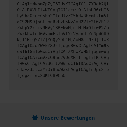
CiAgImNvbmZpZyI6IHsKICAgICJtZXRob2Qi
OiAiR0VUIiwKICAgICJ1cmwiOiAiaHR0cHM6
Ly9hcGkueC5ha3MtcHJvZC5hdWRhcmlzLm5l
dC92MS9jbGllbnRzLzE5NzAvd2Vic2l0ZS12
ZWhpY2xlcy9HVy1SREkwMjclMjMxOTcwP2Zp
ZWxkPWludGVybmFsTnVtYmVyJndlYnNpdGU9
NjI1NmQ5ZTZjMGQyMDU1MjAxMGJlNzdjIiwK
ICAgICJoZWFkZXJzIjoge30sCiAgICAiYm9k
eSI6IG51bGwsCiAgICAiZXhwZWN0Ijogewog
ICAgICAicmVzcG9uc2VUeXBlIjogIiIKICAg
IH0sCiAgICAidGltZW91dCI6IDAsCiAgICAi
cHJvZ3Jlc3MiOiBudWxsLAogICAgInJpc2t5
IjogZmFsc2UKICB9Cn0=
Unsere Bewertungen