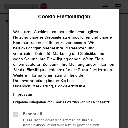
Zum
Hauptinhalt
Cookie Einstellungen
springen
Startseite
Fahrzeugangebote
Fahrzeugsuche
Wir nutzen Cookies, um Ihnen die bestmögliche
Nutzung unserer Webseite zu ermöglichen und unsere
Kommunikation mit Ihnen zu verbessern. Wir
Fehler: Network Error
berücksichtigen hierbei Ihre Präferenzen und
verarbeiten Daten für Marketing und Statistiken nur,
Beim Laden ist ein Fehler aufgetreten.
wenn Sie uns Ihre Einwilligung geben. Wenn Sie zu
Hier sind ein paar Tipps, die dir helfen können:
einem späteren Zeitpunkt Ihre Meinung ändern, können
Sie die Einwilligung jederzeit für die Zukunft widerrufen.
Überprüfe deine Firewall und deine
Weitere Informationen zum Umfang der
Internetverbindung.
Datenverarbeitung finden Sie hier:
Datenschutzerklärung
,
Cookie-Richtlinie
.
Laden andere Webseiten, zum Beispiel deine
Suchmaschine?
Impressum
Prüfe deine Browsererweiterungen.
Folgende Kategorien von Cookies werden von uns eingesetzt:
Manche Erweiterungen, wie Werbeblocker,
Essentiell
können das Laden bestimmter Seiten
verhindern. Funktioniert die Seite in einem
Diese Technologien sind erforderlich, um die
Kernfunktionalität der Webseite zu gewährleisten.
anderen Browser oder in einem privaten