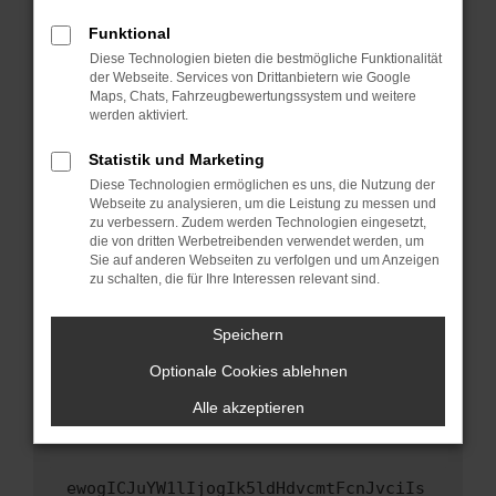
Fenster?
Funktional
Starte dein Gerät neu.
Diese Technologien bieten die bestmögliche Funktionalität
Das kann manchmal helfen, vorübergehende
der Webseite. Services von Drittanbietern wie Google
Maps, Chats, Fahrzeugbewertungssystem und weitere
Probleme zu beheben.
werden aktiviert.
Stelle sicher, dass dein Browser und dein
Betriebssystem auf dem neuesten Stand
Statistik und Marketing
sind.
Diese Technologien ermöglichen es uns, die Nutzung der
Webseite zu analysieren, um die Leistung zu messen und
Veraltete Software birgt nicht nur ein
zu verbessern. Zudem werden Technologien eingesetzt,
Sicherheitsrisiko, sondern kann auch dazu
die von dritten Werbetreibenden verwendet werden, um
führen, dass bestimmte Funktionen nicht mehr
Sie auf anderen Webseiten zu verfolgen und um Anzeigen
unterstützt werden.
zu schalten, die für Ihre Interessen relevant sind.
Wende dich an den Webseitenbetreiber.
Speichern
Wenn du alle oben genannten Schritte versucht
hast, kontaktiere uns bitte. Wir werden
Optionale Cookies ablehnen
versuchen, das Problem zu beheben. Du kannst
Alle akzeptieren
uns diesen Text schicken, um uns bei der
Fehlersuche zu unterstützen:
ewogICJuYW1lIjogIk5ldHdvcmtFcnJvciIs