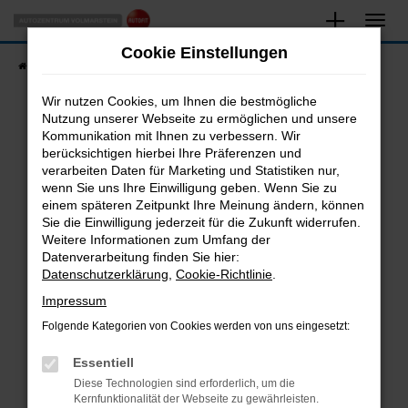
Zum
Hauptinhalt
Cookie Einstellungen
springen
Startseite
Fahrzeugangebote
Fahrzeugsuche
Wir nutzen Cookies, um Ihnen die bestmögliche
Nutzung unserer Webseite zu ermöglichen und unsere
Kommunikation mit Ihnen zu verbessern. Wir
Fehler: Network Error
berücksichtigen hierbei Ihre Präferenzen und
verarbeiten Daten für Marketing und Statistiken nur,
Beim Laden ist ein Fehler aufgetreten.
wenn Sie uns Ihre Einwilligung geben. Wenn Sie zu
Hier sind ein paar Tipps, die dir helfen können:
einem späteren Zeitpunkt Ihre Meinung ändern, können
Sie die Einwilligung jederzeit für die Zukunft widerrufen.
Überprüfe deine Firewall und deine
Weitere Informationen zum Umfang der
Internetverbindung.
Datenverarbeitung finden Sie hier:
Datenschutzerklärung
,
Cookie-Richtlinie
.
Laden andere Webseiten, zum Beispiel deine
Suchmaschine?
Impressum
Prüfe deine Browsererweiterungen.
Folgende Kategorien von Cookies werden von uns eingesetzt:
Manche Erweiterungen, wie Werbeblocker,
Essentiell
können das Laden bestimmter Seiten
verhindern. Funktioniert die Seite in einem
Diese Technologien sind erforderlich, um die
Kernfunktionalität der Webseite zu gewährleisten.
anderen Browser oder in einem privaten