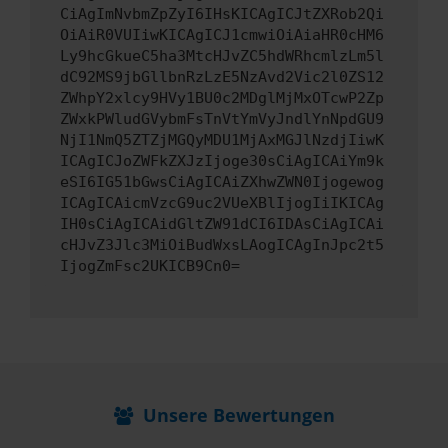
CiAgImNvbmZpZyI6IHsKICAgICJtZXRob2Qi
OiAiR0VUIiwKICAgICJ1cmwiOiAiaHR0cHM6
Ly9hcGkueC5ha3MtcHJvZC5hdWRhcmlzLm5l
dC92MS9jbGllbnRzLzE5NzAvd2Vic2l0ZS12
ZWhpY2xlcy9HVy1BU0c2MDglMjMxOTcwP2Zp
ZWxkPWludGVybmFsTnVtYmVyJndlYnNpdGU9
NjI1NmQ5ZTZjMGQyMDU1MjAxMGJlNzdjIiwK
ICAgICJoZWFkZXJzIjoge30sCiAgICAiYm9k
eSI6IG51bGwsCiAgICAiZXhwZWN0Ijogewog
ICAgICAicmVzcG9uc2VUeXBlIjogIiIKICAg
IH0sCiAgICAidGltZW91dCI6IDAsCiAgICAi
cHJvZ3Jlc3MiOiBudWxsLAogICAgInJpc2t5
IjogZmFsc2UKICB9Cn0=
Unsere Bewertungen