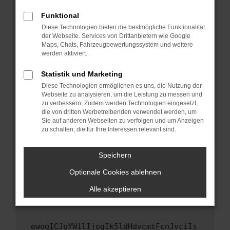
Fenster?
Funktional
Starte dein Gerät neu.
Diese Technologien bieten die bestmögliche Funktionalität
Das kann manchmal helfen, vorübergehende
der Webseite. Services von Drittanbietern wie Google
Maps, Chats, Fahrzeugbewertungssystem und weitere
Probleme zu beheben.
werden aktiviert.
Stelle sicher, dass dein Browser und dein
Betriebssystem auf dem neuesten Stand
Statistik und Marketing
sind.
Diese Technologien ermöglichen es uns, die Nutzung der
Webseite zu analysieren, um die Leistung zu messen und
Veraltete Software birgt nicht nur ein
zu verbessern. Zudem werden Technologien eingesetzt,
Sicherheitsrisiko, sondern kann auch dazu
die von dritten Werbetreibenden verwendet werden, um
führen, dass bestimmte Funktionen nicht mehr
Sie auf anderen Webseiten zu verfolgen und um Anzeigen
unterstützt werden.
zu schalten, die für Ihre Interessen relevant sind.
Wende dich an den Webseitenbetreiber.
Speichern
Wenn du alle oben genannten Schritte versucht
hast, kontaktiere uns bitte. Wir werden
Optionale Cookies ablehnen
versuchen, das Problem zu beheben. Du kannst
Alle akzeptieren
uns diesen Text schicken, um uns bei der
Fehlersuche zu unterstützen:
ewogICJuYW1lIjogIk5ldHdvcmtFcnJvciIs