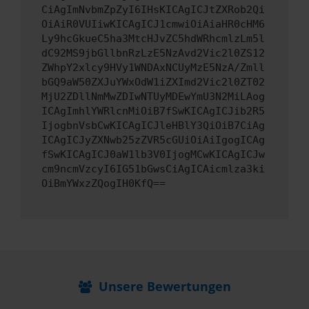
CiAgImNvbmZpZyI6IHsKICAgICJtZXRob2Qi
OiAiR0VUIiwKICAgICJ1cmwiOiAiaHR0cHM6
Ly9hcGkueC5ha3MtcHJvZC5hdWRhcmlzLm5l
dC92MS9jbGllbnRzLzE5NzAvd2Vic2l0ZS12
ZWhpY2xlcy9HVy1WNDAxNCUyMzE5NzA/Zmll
bGQ9aW50ZXJuYWxOdW1iZXImd2Vic2l0ZT02
MjU2ZDllNmMwZDIwNTUyMDEwYmU3N2MiLAog
ICAgImhlYWRlcnMiOiB7fSwKICAgICJib2R5
IjogbnVsbCwKICAgICJleHBlY3QiOiB7CiAg
ICAgICJyZXNwb25zZVR5cGUiOiAiIgogICAg
fSwKICAgICJ0aW1lb3V0IjogMCwKICAgICJw
cm9ncmVzcyI6IG51bGwsCiAgICAicmlza3ki
OiBmYWxzZQogIH0KfQ==
Unsere Bewertungen