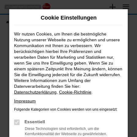
Zum
Hauptinhalt
Cookie Einstellungen
springen
Startseite
Fahrzeugangebote
Fahrzeugsuche
Wir nutzen Cookies, um Ihnen die bestmögliche
Nutzung unserer Webseite zu ermöglichen und unsere
Kommunikation mit Ihnen zu verbessern. Wir
Fehler: Network Error
berücksichtigen hierbei Ihre Präferenzen und
verarbeiten Daten für Marketing und Statistiken nur,
Beim Laden ist ein Fehler aufgetreten.
wenn Sie uns Ihre Einwilligung geben. Wenn Sie zu
Hier sind ein paar Tipps, die dir helfen können:
einem späteren Zeitpunkt Ihre Meinung ändern, können
Sie die Einwilligung jederzeit für die Zukunft widerrufen.
Überprüfe deine Firewall und deine
Weitere Informationen zum Umfang der
Internetverbindung.
Datenverarbeitung finden Sie hier:
Datenschutzerklärung
,
Cookie-Richtlinie
.
Laden andere Webseiten, zum Beispiel deine
Suchmaschine?
Impressum
Prüfe deine Browsererweiterungen.
Folgende Kategorien von Cookies werden von uns eingesetzt:
Manche Erweiterungen, wie Werbeblocker,
Essentiell
können das Laden bestimmter Seiten
verhindern. Funktioniert die Seite in einem
Diese Technologien sind erforderlich, um die
Kernfunktionalität der Webseite zu gewährleisten.
anderen Browser oder in einem privaten