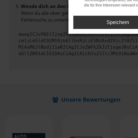
Technologien eingesetzt, die v
Wende dich an den Webseitenbetreiber.
die für Ihre Interessen relevant s
Wenn du alle oben genannten Schritte versucht hast, k
Fehlersuche zu unterstützen:
Speichern
ewogICJuYW1lIjogIk5ldHdvcmtFcnJvciIsCiAgImN
cmlzLm5ldC92MS9jbGllbnRzLzE5NzAvd2Vic2l0ZS1
MjAxMGJlNzdjIiwKICAgICJoZWFkZXJzIjoge30sCiA
dGltZW91dCI6IDAsCiAgICAicHJvZ3Jlc3MiOiBudWx
Unsere Bewertungen