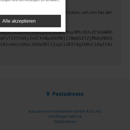
rfolgen und um Anzeigen zu schalten,
ben. Du kannst uns diesen Text schicken, um uns bei der
Alle akzeptieren
cmwiOiAiaHR0cHM6Ly9hcGkueC5ha3MtcHJvZC5hdWRh
bmFsTnVtYmVyJndlYnNpdGU9NjI1NmQ5ZTZjMGQyMDU1
ICAicmVzcG9uc2VUeXBlIjogIiIKICAgIH0sCiAgICAi
Postadresse
Autozentrum Volmarstein GmbH & Co. KG
Schöllinger Feld 2-6
58300 Wetter