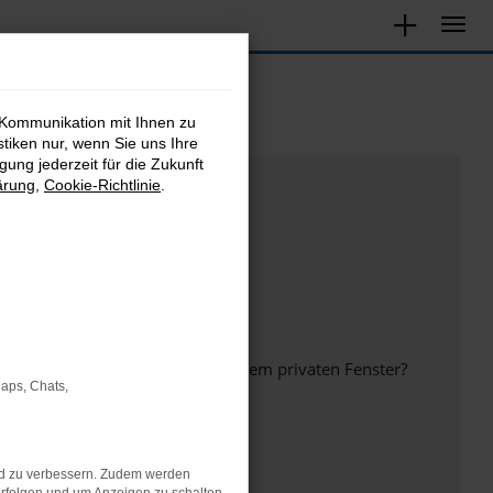
 Kommunikation mit Ihnen zu
stiken nur, wenn Sie uns Ihre
ung jederzeit für die Zukunft
ärung
,
Cookie-Richtlinie
.
inem anderen Browser oder in einem privaten Fenster?
Maps, Chats,
nd zu verbessern. Zudem werden
ht mehr unterstützt werden.