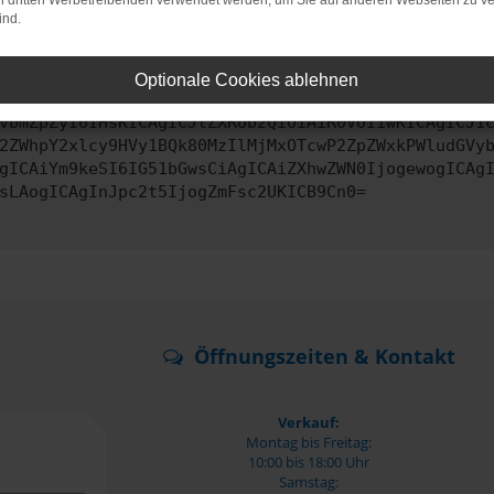
on dritten Werbetreibenden verwendet werden, um Sie auf anderen Webseiten zu ve
ind.
ontaktiere uns bitte. Wir werden versuchen, das Problem zu behe
Optionale Cookies ablehnen
vbmZpZyI6IHsKICAgICJtZXRob2QiOiAiR0VUIiwKICAgICJ1
2ZWhpY2xlcy9HVy1BQk80MzIlMjMxOTcwP2ZpZWxkPWludGVy
gICAiYm9keSI6IG51bGwsCiAgICAiZXhwZWN0IjogewogICAg
sLAogICAgInJpc2t5IjogZmFsc2UKICB9Cn0=
Öffnungszeiten & Kontakt
Verkauf:
Montag bis Freitag:
10:00 bis 18:00 Uhr
Samstag: