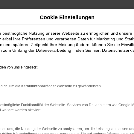
Cookie Einstellungen
ie bestmögliche Nutzung unserer Webseite zu ermöglichen und unsere
hierbei Ihre Präferenzen und verarbeiten Daten für Marketing und Stati
einem späteren Zeitpunkt Ihre Meinung ändern, können Sie die Einwillig
en zum Umfang der Datenverarbeitung finden Sie hier:
Datenschutzerkl
en von uns eingesetzt:
indung.
hine?
rlich, um die Kernfunktionalität der Webseite zu gewährleisten.
aden bestimmter Seiten verhindern. Funktioniert die Seite in e
estmögliche Funktionalität der Webseite. Services von Drittanbietern wie Google 
eitere werden aktiviert.
 zu beheben.
bssystem auf dem neuesten Stand sind.
 es uns, die Nutzung der Webseite zu analysieren, um die Leistung zu messen u
ko, sondern kann auch dazu führen, dass bestimmte Funktionen nic