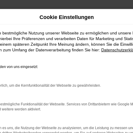
Cookie Einstellungen
ie bestmögliche Nutzung unserer Webseite zu ermöglichen und unsere
hierbei Ihre Präferenzen und verarbeiten Daten für Marketing und Stati
einem späteren Zeitpunkt Ihre Meinung ändern, können Sie die Einwillig
en zum Umfang der Datenverarbeitung finden Sie hier:
Datenschutzerkl
en von uns eingesetzt:
indung.
hine?
rlich, um die Kernfunktionalität der Webseite zu gewährleisten.
aden bestimmter Seiten verhindern. Funktioniert die Seite in e
estmögliche Funktionalität der Webseite. Services von Drittanbietern wie Google 
eitere werden aktiviert.
 zu beheben.
bssystem auf dem neuesten Stand sind.
 es uns, die Nutzung der Webseite zu analysieren, um die Leistung zu messen u
ko, sondern kann auch dazu führen, dass bestimmte Funktionen nic