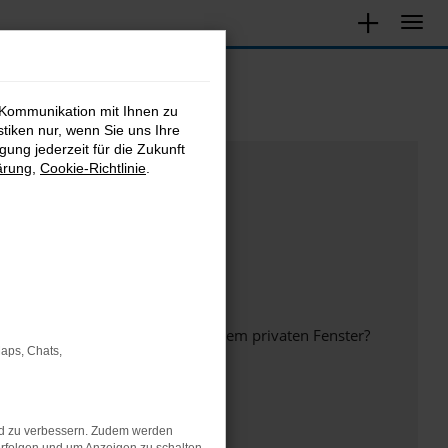
 Kommunikation mit Ihnen zu
stiken nur, wenn Sie uns Ihre
ung jederzeit für die Zukunft
ärung
,
Cookie-Richtlinie
.
inem anderen Browser oder in einem privaten Fenster?
Maps, Chats,
nd zu verbessern. Zudem werden
ht mehr unterstützt werden.