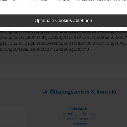
on dritten Werbetreibenden verwendet werden, um Sie auf anderen Webseiten zu ve
ind.
ontaktiere uns bitte. Wir werden versuchen, das Problem zu behe
Optionale Cookies ablehnen
vbmZpZyI6IHsKICAgICJtZXRob2QiOiAiR0VUIiwKICAgICJ1
2ZWhpY2xlcy80MDI2MjA2NSUyMzE5NzA/ZmllbGQ9aW50ZXJu
gICJib2R5IjogbnVsbCwKICAgICJleHBlY3QiOiB7CiAgICAg
sCiAgICAicmlza3kiOiBmYWxzZQogIH0KfQ==
Öffnungszeiten & Kontakt
Verkauf:
Montag bis Freitag:
10:00 bis 18:00 Uhr
Samstag: