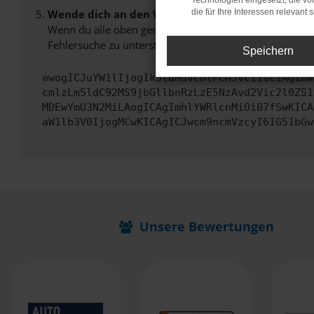
Technologien eingesetzt, die v
Wende dich an den Webseitenbetreiber.
die für Ihre Interessen relevant s
Wenn du alle oben genannten Schritte versucht hast, k
Fehlersuche zu unterstützen:
Speichern
ewogICJuYW1lIjogIk5ldHdvcmtFcnJvciIsCiAgImN
cmlzLm5ldC92MS9jbGllbnRzLzE5NzAvd2Vic2l0ZS1
MDEwYmU3N2MiLAogICAgImhlYWRlcnMiOiB7fSwKICA
aW1lb3V0IjogMCwKICAgICJwcm9ncmVzcyI6IG51bGw
Unsere Bewertungen