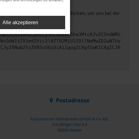
rfolgen und um Anzeigen zu schalten,
ben. Du kannst uns diesen Text schicken, um uns bei der
Alle akzeptieren
cmwiOiAiaHR0cHM6Ly9hcGkueC5ha3MtcHJvZC5hdWRh
YWxOdW1iZXImd2Vic2l0ZT02MjU2ZDllNmMwZDIwNTUy
ICJyZXNwb25zZVR5cGUiOiAiIgogICAgfSwKICAgICJ0
Postadresse
Autozentrum Volmarstein GmbH & Co. KG
Schöllinger Feld 2-6
58300 Wetter