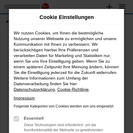
Zum
Hauptinhalt
Cookie Einstellungen
springen
Startseite
Fahrzeugangebote
Fahrzeugsuche
Wir nutzen Cookies, um Ihnen die bestmögliche
Nutzung unserer Webseite zu ermöglichen und unsere
Kommunikation mit Ihnen zu verbessern. Wir
Fehler: Network Error
berücksichtigen hierbei Ihre Präferenzen und
verarbeiten Daten für Marketing und Statistiken nur,
Beim Laden ist ein Fehler aufgetreten.
wenn Sie uns Ihre Einwilligung geben. Wenn Sie zu
Hier sind ein paar Tipps, die dir helfen können:
einem späteren Zeitpunkt Ihre Meinung ändern, können
Sie die Einwilligung jederzeit für die Zukunft widerrufen.
Überprüfe deine Firewall und deine
Weitere Informationen zum Umfang der
Internetverbindung.
Datenverarbeitung finden Sie hier:
Datenschutzerklärung
,
Cookie-Richtlinie
.
Laden andere Webseiten, zum Beispiel deine
Suchmaschine?
Impressum
Prüfe deine Browsererweiterungen.
Folgende Kategorien von Cookies werden von uns eingesetzt:
Manche Erweiterungen, wie Werbeblocker,
Essentiell
können das Laden bestimmter Seiten
verhindern. Funktioniert die Seite in einem
Diese Technologien sind erforderlich, um die
Kernfunktionalität der Webseite zu gewährleisten.
anderen Browser oder in einem privaten