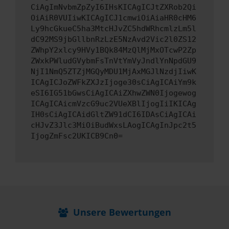
CiAgImNvbmZpZyI6IHsKICAgICJtZXRob2Qi
OiAiR0VUIiwKICAgICJ1cmwiOiAiaHR0cHM6
Ly9hcGkueC5ha3MtcHJvZC5hdWRhcmlzLm5l
dC92MS9jbGllbnRzLzE5NzAvd2Vic2l0ZS12
ZWhpY2xlcy9HVy1BQk84MzQlMjMxOTcwP2Zp
ZWxkPWludGVybmFsTnVtYmVyJndlYnNpdGU9
NjI1NmQ5ZTZjMGQyMDU1MjAxMGJlNzdjIiwK
ICAgICJoZWFkZXJzIjoge30sCiAgICAiYm9k
eSI6IG51bGwsCiAgICAiZXhwZWN0Ijogewog
ICAgICAicmVzcG9uc2VUeXBlIjogIiIKICAg
IH0sCiAgICAidGltZW91dCI6IDAsCiAgICAi
cHJvZ3Jlc3MiOiBudWxsLAogICAgInJpc2t5
IjogZmFsc2UKICB9Cn0=
Unsere Bewertungen