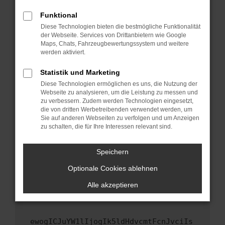
Fenster?
Funktional
Starte dein Gerät neu.
Diese Technologien bieten die bestmögliche Funktionalität
Das kann manchmal helfen, vorübergehende
der Webseite. Services von Drittanbietern wie Google
Maps, Chats, Fahrzeugbewertungssystem und weitere
Probleme zu beheben.
werden aktiviert.
Stelle sicher, dass dein Browser und dein
Betriebssystem auf dem neuesten Stand
Statistik und Marketing
sind.
Diese Technologien ermöglichen es uns, die Nutzung der
Webseite zu analysieren, um die Leistung zu messen und
Veraltete Software birgt nicht nur ein
zu verbessern. Zudem werden Technologien eingesetzt,
Sicherheitsrisiko, sondern kann auch dazu
die von dritten Werbetreibenden verwendet werden, um
führen, dass bestimmte Funktionen nicht mehr
Sie auf anderen Webseiten zu verfolgen und um Anzeigen
unterstützt werden.
zu schalten, die für Ihre Interessen relevant sind.
Wende dich an den Webseitenbetreiber.
Speichern
Wenn du alle oben genannten Schritte versucht
hast, kontaktiere uns bitte. Wir werden
Optionale Cookies ablehnen
versuchen, das Problem zu beheben. Du kannst
Alle akzeptieren
uns diesen Text schicken, um uns bei der
Fehlersuche zu unterstützen:
ewogICJuYW1lIjogIk5ldHdvcmtFcnJvciIs