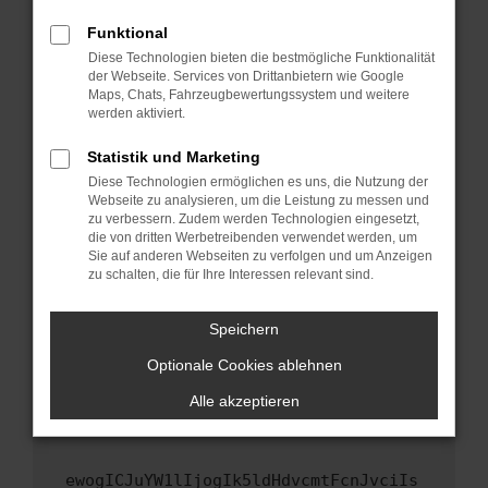
Fenster?
Funktional
Starte dein Gerät neu.
Diese Technologien bieten die bestmögliche Funktionalität
Das kann manchmal helfen, vorübergehende
der Webseite. Services von Drittanbietern wie Google
Maps, Chats, Fahrzeugbewertungssystem und weitere
Probleme zu beheben.
werden aktiviert.
Stelle sicher, dass dein Browser und dein
Betriebssystem auf dem neuesten Stand
Statistik und Marketing
sind.
Diese Technologien ermöglichen es uns, die Nutzung der
Webseite zu analysieren, um die Leistung zu messen und
Veraltete Software birgt nicht nur ein
zu verbessern. Zudem werden Technologien eingesetzt,
Sicherheitsrisiko, sondern kann auch dazu
die von dritten Werbetreibenden verwendet werden, um
führen, dass bestimmte Funktionen nicht mehr
Sie auf anderen Webseiten zu verfolgen und um Anzeigen
unterstützt werden.
zu schalten, die für Ihre Interessen relevant sind.
Wende dich an den Webseitenbetreiber.
Speichern
Wenn du alle oben genannten Schritte versucht
hast, kontaktiere uns bitte. Wir werden
Optionale Cookies ablehnen
versuchen, das Problem zu beheben. Du kannst
Alle akzeptieren
uns diesen Text schicken, um uns bei der
Fehlersuche zu unterstützen:
ewogICJuYW1lIjogIk5ldHdvcmtFcnJvciIs