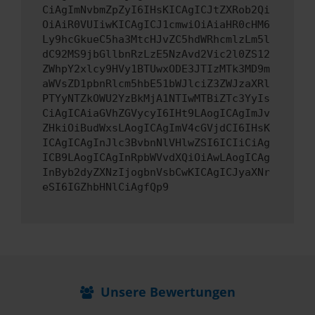
CiAgImNvbmZpZyI6IHsKICAgICJtZXRob2Qi
OiAiR0VUIiwKICAgICJ1cmwiOiAiaHR0cHM6
Ly9hcGkueC5ha3MtcHJvZC5hdWRhcmlzLm5l
dC92MS9jbGllbnRzLzE5NzAvd2Vic2l0ZS12
ZWhpY2xlcy9HVy1BTUwxODE3JTIzMTk3MD9m
aWVsZD1pbnRlcm5hbE51bWJlciZ3ZWJzaXRl
PTYyNTZkOWU2YzBkMjA1NTIwMTBiZTc3YyIs
CiAgICAiaGVhZGVycyI6IHt9LAogICAgImJv
ZHkiOiBudWxsLAogICAgImV4cGVjdCI6IHsK
ICAgICAgInJlc3BvbnNlVHlwZSI6ICIiCiAg
ICB9LAogICAgInRpbWVvdXQiOiAwLAogICAg
InByb2dyZXNzIjogbnVsbCwKICAgICJyaXNr
eSI6IGZhbHNlCiAgfQp9
Unsere Bewertungen