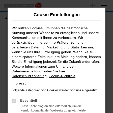
Zum
Hauptinhalt
Cookie Einstellungen
springen
Startseite
Fahrzeugangebote
Fahrzeugsuche
Wir nutzen Cookies, um Ihnen die bestmögliche
Nutzung unserer Webseite zu ermöglichen und unsere
Kommunikation mit Ihnen zu verbessern. Wir
Fehler: Network Error
berücksichtigen hierbei Ihre Präferenzen und
verarbeiten Daten für Marketing und Statistiken nur,
Beim Laden ist ein Fehler aufgetreten.
wenn Sie uns Ihre Einwilligung geben. Wenn Sie zu
Hier sind ein paar Tipps, die dir helfen können:
einem späteren Zeitpunkt Ihre Meinung ändern, können
Sie die Einwilligung jederzeit für die Zukunft widerrufen.
Überprüfe deine Firewall und deine
Weitere Informationen zum Umfang der
Internetverbindung.
Datenverarbeitung finden Sie hier:
Datenschutzerklärung
,
Cookie-Richtlinie
.
Laden andere Webseiten, zum Beispiel deine
Suchmaschine?
Impressum
Prüfe deine Browsererweiterungen.
Folgende Kategorien von Cookies werden von uns eingesetzt:
Manche Erweiterungen, wie Werbeblocker,
Essentiell
können das Laden bestimmter Seiten
verhindern. Funktioniert die Seite in einem
Diese Technologien sind erforderlich, um die
Kernfunktionalität der Webseite zu gewährleisten.
anderen Browser oder in einem privaten