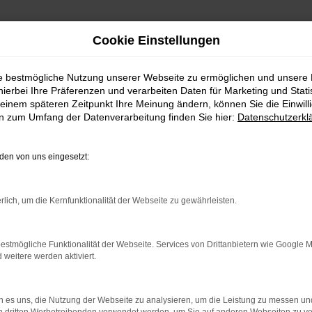
Cookie Einstellungen
ie bestmögliche Nutzung unserer Webseite zu ermöglichen und unsere
hierbei Ihre Präferenzen und verarbeiten Daten für Marketing und Stati
einem späteren Zeitpunkt Ihre Meinung ändern, können Sie die Einwillig
en zum Umfang der Datenverarbeitung finden Sie hier:
Datenschutzerkl
en von uns eingesetzt:
indung.
hine?
rlich, um die Kernfunktionalität der Webseite zu gewährleisten.
aden bestimmter Seiten verhindern. Funktioniert die Seite in e
estmögliche Funktionalität der Webseite. Services von Drittanbietern wie Google 
eitere werden aktiviert.
 zu beheben.
bssystem auf dem neuesten Stand sind.
 es uns, die Nutzung der Webseite zu analysieren, um die Leistung zu messen u
ko, sondern kann auch dazu führen, dass bestimmte Funktionen nic