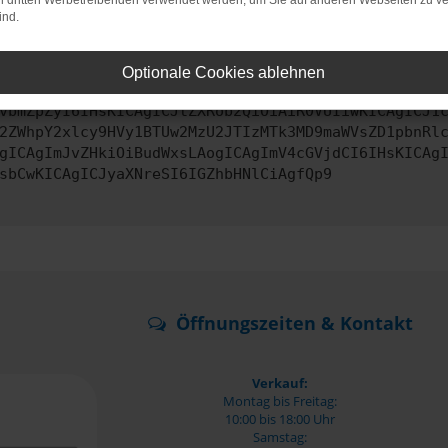
on dritten Werbetreibenden verwendet werden, um Sie auf anderen Webseiten zu ve
ind.
ontaktiere uns bitte. Wir werden versuchen, das Problem zu behe
Optionale Cookies ablehnen
vbmZpZyI6IHsKICAgICJtZXRob2QiOiAiR0VUIiwKICAgICJ1
2ZWhpY2xlcy9HVy1BTUw2MzU2JTIzMTk3MD9maWVsZD1pbnRl
gICAgImJvZHkiOiBudWxsLAogICAgImV4cGVjdCI6IHsKICAg
sbCwKICAgICJyaXNreSI6IGZhbHNlCiAgfQp9
Öffnungszeiten & Kontakt
Verkauf:
Montag bis Freitag:
10:00 bis 18:00 Uhr
Samstag: