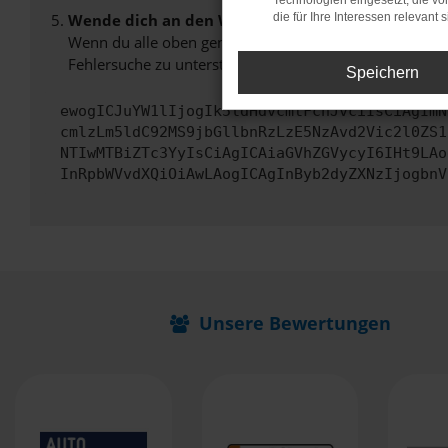
Technologien eingesetzt, die v
Wende dich an den Webseitenbetreiber.
die für Ihre Interessen relevant s
Wenn du alle oben genannten Schritte versucht hast, k
Fehlersuche zu unterstützen:
Speichern
ewogICJuYW1lIjogIk5ldHdvcmtFcnJvciIsCiAgImN
cmlzLm5ldC92MS9jbGllbnRzLzE5NzAvd2Vic2l0ZS1
NTIwMTBiZTc3YyIsCiAgICAiaGVhZGVycyI6IHt9LAo
InRpbWVvdXQiOiAwLAogICAgInByb2dyZXNzIjogbnV
Unsere Bewertungen