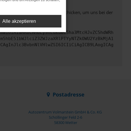
rfolgen und um Anzeigen zu schalten,
ben. Du kannst uns diesen Text schicken, um uns bei der
Alle akzeptieren
cmwiOiAiaHR0cHM6Ly9hcGkueC5ha3MtcHJvZC5hdWRh
cm5hbE51bWJlciZ3ZWJzaXRlPTYyNTZkOWU2YzBkMjA1
ICAgInJlc3BvbnNlVHlwZSI6ICIiCiAgICB9LAogICAg
Postadresse
Autozentrum Volmarstein GmbH & Co. KG
Schöllinger Feld 2-6
58300 Wetter