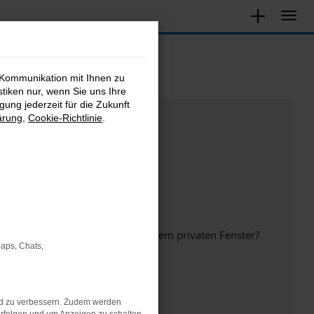
 Kommunikation mit Ihnen zu
stiken nur, wenn Sie uns Ihre
ung jederzeit für die Zukunft
ärung
,
Cookie-Richtlinie
.
inem anderen Browser oder in einem privaten Fenster?
Maps, Chats,
nd zu verbessern. Zudem werden
ht mehr unterstützt werden.