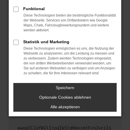
Fenster?
Funktional
Starte dein Gerät neu.
Diese Technologien bieten die bestmögliche Funktionalität
Das kann manchmal helfen, vorübergehende
der Webseite. Services von Drittanbietern wie Google
Maps, Chats, Fahrzeugbewertungssystem und weitere
Probleme zu beheben.
werden aktiviert.
Stelle sicher, dass dein Browser und dein
Betriebssystem auf dem neuesten Stand
Statistik und Marketing
sind.
Diese Technologien ermöglichen es uns, die Nutzung der
Webseite zu analysieren, um die Leistung zu messen und
Veraltete Software birgt nicht nur ein
zu verbessern. Zudem werden Technologien eingesetzt,
Sicherheitsrisiko, sondern kann auch dazu
die von dritten Werbetreibenden verwendet werden, um
führen, dass bestimmte Funktionen nicht mehr
Sie auf anderen Webseiten zu verfolgen und um Anzeigen
unterstützt werden.
zu schalten, die für Ihre Interessen relevant sind.
Wende dich an den Webseitenbetreiber.
Speichern
Wenn du alle oben genannten Schritte versucht
hast, kontaktiere uns bitte. Wir werden
Optionale Cookies ablehnen
versuchen, das Problem zu beheben. Du kannst
Alle akzeptieren
uns diesen Text schicken, um uns bei der
Fehlersuche zu unterstützen:
ewogICJuYW1lIjogIk5ldHdvcmtFcnJvciIs