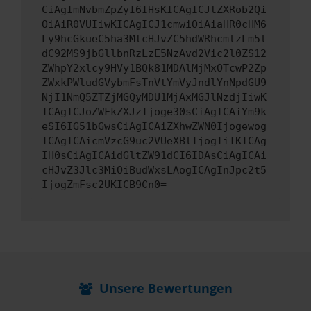
CiAgImNvbmZpZyI6IHsKICAgICJtZXRob2Qi
OiAiR0VUIiwKICAgICJ1cmwiOiAiaHR0cHM6
Ly9hcGkueC5ha3MtcHJvZC5hdWRhcmlzLm5l
dC92MS9jbGllbnRzLzE5NzAvd2Vic2l0ZS12
ZWhpY2xlcy9HVy1BQk81MDAlMjMxOTcwP2Zp
ZWxkPWludGVybmFsTnVtYmVyJndlYnNpdGU9
NjI1NmQ5ZTZjMGQyMDU1MjAxMGJlNzdjIiwK
ICAgICJoZWFkZXJzIjoge30sCiAgICAiYm9k
eSI6IG51bGwsCiAgICAiZXhwZWN0Ijogewog
ICAgICAicmVzcG9uc2VUeXBlIjogIiIKICAg
IH0sCiAgICAidGltZW91dCI6IDAsCiAgICAi
cHJvZ3Jlc3MiOiBudWxsLAogICAgInJpc2t5
IjogZmFsc2UKICB9Cn0=
Unsere Bewertungen