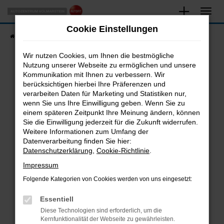
Zum
Hauptinhalt
Cookie Einstellungen
springen
Startseite
Fahrzeugangebote
Fahrzeugsuche
Wir nutzen Cookies, um Ihnen die bestmögliche
Nutzung unserer Webseite zu ermöglichen und unsere
Kommunikation mit Ihnen zu verbessern. Wir
Fehler: Network Error
berücksichtigen hierbei Ihre Präferenzen und
verarbeiten Daten für Marketing und Statistiken nur,
Beim Laden ist ein Fehler aufgetreten.
wenn Sie uns Ihre Einwilligung geben. Wenn Sie zu
Hier sind ein paar Tipps, die dir helfen können:
einem späteren Zeitpunkt Ihre Meinung ändern, können
Sie die Einwilligung jederzeit für die Zukunft widerrufen.
Überprüfe deine Firewall und deine
Weitere Informationen zum Umfang der
Internetverbindung.
Datenverarbeitung finden Sie hier:
Datenschutzerklärung
,
Cookie-Richtlinie
.
Laden andere Webseiten, zum Beispiel deine
Suchmaschine?
Impressum
Prüfe deine Browsererweiterungen.
Folgende Kategorien von Cookies werden von uns eingesetzt:
Manche Erweiterungen, wie Werbeblocker,
Essentiell
können das Laden bestimmter Seiten
verhindern. Funktioniert die Seite in einem
Diese Technologien sind erforderlich, um die
Kernfunktionalität der Webseite zu gewährleisten.
anderen Browser oder in einem privaten