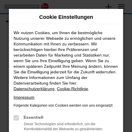
Zum
Hauptinhalt
Cookie Einstellungen
springen
Startseite
Fahrzeugangebote
Fahrzeugsuche
Wir nutzen Cookies, um Ihnen die bestmögliche
Nutzung unserer Webseite zu ermöglichen und unsere
Kommunikation mit Ihnen zu verbessern. Wir
Fehler: Network Error
berücksichtigen hierbei Ihre Präferenzen und
verarbeiten Daten für Marketing und Statistiken nur,
Beim Laden ist ein Fehler aufgetreten.
wenn Sie uns Ihre Einwilligung geben. Wenn Sie zu
Hier sind ein paar Tipps, die dir helfen können:
einem späteren Zeitpunkt Ihre Meinung ändern, können
Sie die Einwilligung jederzeit für die Zukunft widerrufen.
Überprüfe deine Firewall und deine
Weitere Informationen zum Umfang der
Internetverbindung.
Datenverarbeitung finden Sie hier:
Datenschutzerklärung
,
Cookie-Richtlinie
.
Laden andere Webseiten, zum Beispiel deine
Suchmaschine?
Impressum
Prüfe deine Browsererweiterungen.
Folgende Kategorien von Cookies werden von uns eingesetzt:
Manche Erweiterungen, wie Werbeblocker,
Essentiell
können das Laden bestimmter Seiten
verhindern. Funktioniert die Seite in einem
Diese Technologien sind erforderlich, um die
Kernfunktionalität der Webseite zu gewährleisten.
anderen Browser oder in einem privaten