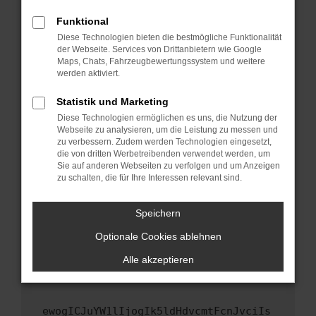
Fenster?
Funktional
Starte dein Gerät neu.
Diese Technologien bieten die bestmögliche Funktionalität
Das kann manchmal helfen, vorübergehende
der Webseite. Services von Drittanbietern wie Google
Maps, Chats, Fahrzeugbewertungssystem und weitere
Probleme zu beheben.
werden aktiviert.
Stelle sicher, dass dein Browser und dein
Betriebssystem auf dem neuesten Stand
Statistik und Marketing
sind.
Diese Technologien ermöglichen es uns, die Nutzung der
Webseite zu analysieren, um die Leistung zu messen und
Veraltete Software birgt nicht nur ein
zu verbessern. Zudem werden Technologien eingesetzt,
Sicherheitsrisiko, sondern kann auch dazu
die von dritten Werbetreibenden verwendet werden, um
führen, dass bestimmte Funktionen nicht mehr
Sie auf anderen Webseiten zu verfolgen und um Anzeigen
unterstützt werden.
zu schalten, die für Ihre Interessen relevant sind.
Wende dich an den Webseitenbetreiber.
Speichern
Wenn du alle oben genannten Schritte versucht
hast, kontaktiere uns bitte. Wir werden
Optionale Cookies ablehnen
versuchen, das Problem zu beheben. Du kannst
Alle akzeptieren
uns diesen Text schicken, um uns bei der
Fehlersuche zu unterstützen:
ewogICJuYW1lIjogIk5ldHdvcmtFcnJvciIs