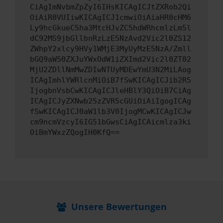
CiAgImNvbmZpZyI6IHsKICAgICJtZXRob2Qi
OiAiR0VUIiwKICAgICJ1cmwiOiAiaHR0cHM6
Ly9hcGkueC5ha3MtcHJvZC5hdWRhcmlzLm5l
dC92MS9jbGllbnRzLzE5NzAvd2Vic2l0ZS12
ZWhpY2xlcy9HVy1WMjE3MyUyMzE5NzA/Zmll
bGQ9aW50ZXJuYWxOdW1iZXImd2Vic2l0ZT02
MjU2ZDllNmMwZDIwNTUyMDEwYmU3N2MiLAog
ICAgImhlYWRlcnMiOiB7fSwKICAgICJib2R5
IjogbnVsbCwKICAgICJleHBlY3QiOiB7CiAg
ICAgICJyZXNwb25zZVR5cGUiOiAiIgogICAg
fSwKICAgICJ0aW1lb3V0IjogMCwKICAgICJw
cm9ncmVzcyI6IG51bGwsCiAgICAicmlza3ki
OiBmYWxzZQogIH0KfQ==
Unsere Bewertungen