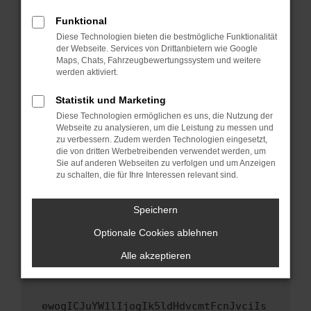
Fenster?
Funktional
Starte dein Gerät neu.
Diese Technologien bieten die bestmögliche Funktionalität
Das kann manchmal helfen, vorübergehende
der Webseite. Services von Drittanbietern wie Google
Maps, Chats, Fahrzeugbewertungssystem und weitere
Probleme zu beheben.
werden aktiviert.
Stelle sicher, dass dein Browser und dein
Betriebssystem auf dem neuesten Stand
Statistik und Marketing
sind.
Diese Technologien ermöglichen es uns, die Nutzung der
Webseite zu analysieren, um die Leistung zu messen und
Veraltete Software birgt nicht nur ein
zu verbessern. Zudem werden Technologien eingesetzt,
Sicherheitsrisiko, sondern kann auch dazu
die von dritten Werbetreibenden verwendet werden, um
führen, dass bestimmte Funktionen nicht mehr
Sie auf anderen Webseiten zu verfolgen und um Anzeigen
unterstützt werden.
zu schalten, die für Ihre Interessen relevant sind.
Wende dich an den Webseitenbetreiber.
Speichern
Wenn du alle oben genannten Schritte versucht
hast, kontaktiere uns bitte. Wir werden
Optionale Cookies ablehnen
versuchen, das Problem zu beheben. Du kannst
Alle akzeptieren
uns diesen Text schicken, um uns bei der
Fehlersuche zu unterstützen:
ewogICJuYW1lIjogIk5ldHdvcmtFcnJvciIs