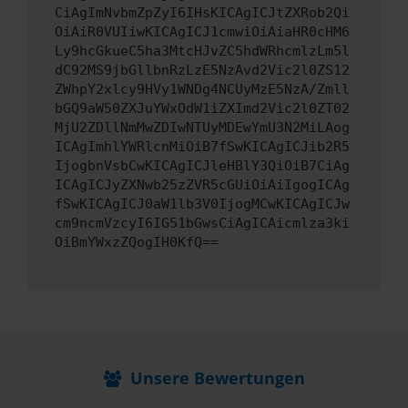
CiAgImNvbmZpZyI6IHsKICAgICJtZXRob2Qi
OiAiR0VUIiwKICAgICJ1cmwiOiAiaHR0cHM6
Ly9hcGkueC5ha3MtcHJvZC5hdWRhcmlzLm5l
dC92MS9jbGllbnRzLzE5NzAvd2Vic2l0ZS12
ZWhpY2xlcy9HVy1WNDg4NCUyMzE5NzA/Zmll
bGQ9aW50ZXJuYWxOdW1iZXImd2Vic2l0ZT02
MjU2ZDllNmMwZDIwNTUyMDEwYmU3N2MiLAog
ICAgImhlYWRlcnMiOiB7fSwKICAgICJib2R5
IjogbnVsbCwKICAgICJleHBlY3QiOiB7CiAg
ICAgICJyZXNwb25zZVR5cGUiOiAiIgogICAg
fSwKICAgICJ0aW1lb3V0IjogMCwKICAgICJw
cm9ncmVzcyI6IG51bGwsCiAgICAicmlza3ki
OiBmYWxzZQogIH0KfQ==
Unsere Bewertungen