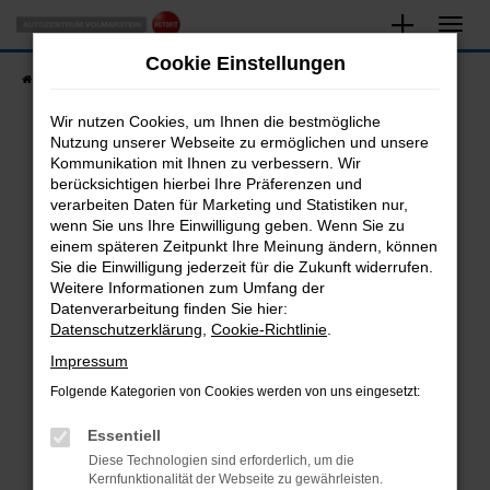
Zum
Hauptinhalt
Cookie Einstellungen
springen
Startseite
Fahrzeugangebote
Fahrzeugsuche
Wir nutzen Cookies, um Ihnen die bestmögliche
Nutzung unserer Webseite zu ermöglichen und unsere
Kommunikation mit Ihnen zu verbessern. Wir
Fehler: Network Error
berücksichtigen hierbei Ihre Präferenzen und
verarbeiten Daten für Marketing und Statistiken nur,
Beim Laden ist ein Fehler aufgetreten.
wenn Sie uns Ihre Einwilligung geben. Wenn Sie zu
Hier sind ein paar Tipps, die dir helfen können:
einem späteren Zeitpunkt Ihre Meinung ändern, können
Sie die Einwilligung jederzeit für die Zukunft widerrufen.
Überprüfe deine Firewall und deine
Weitere Informationen zum Umfang der
Internetverbindung.
Datenverarbeitung finden Sie hier:
Datenschutzerklärung
,
Cookie-Richtlinie
.
Laden andere Webseiten, zum Beispiel deine
Suchmaschine?
Impressum
Prüfe deine Browsererweiterungen.
Folgende Kategorien von Cookies werden von uns eingesetzt:
Manche Erweiterungen, wie Werbeblocker,
Essentiell
können das Laden bestimmter Seiten
verhindern. Funktioniert die Seite in einem
Diese Technologien sind erforderlich, um die
Kernfunktionalität der Webseite zu gewährleisten.
anderen Browser oder in einem privaten