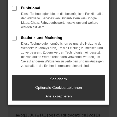
Fenster?
Funktional
Starte dein Gerät neu.
Diese Technologien bieten die bestmögliche Funktionalität
Das kann manchmal helfen, vorübergehende
der Webseite. Services von Drittanbietern wie Google
Maps, Chats, Fahrzeugbewertungssystem und weitere
Probleme zu beheben.
werden aktiviert.
Stelle sicher, dass dein Browser und dein
Betriebssystem auf dem neuesten Stand
Statistik und Marketing
sind.
Diese Technologien ermöglichen es uns, die Nutzung der
Webseite zu analysieren, um die Leistung zu messen und
Veraltete Software birgt nicht nur ein
zu verbessern. Zudem werden Technologien eingesetzt,
Sicherheitsrisiko, sondern kann auch dazu
die von dritten Werbetreibenden verwendet werden, um
führen, dass bestimmte Funktionen nicht mehr
Sie auf anderen Webseiten zu verfolgen und um Anzeigen
unterstützt werden.
zu schalten, die für Ihre Interessen relevant sind.
Wende dich an den Webseitenbetreiber.
Speichern
Wenn du alle oben genannten Schritte versucht
hast, kontaktiere uns bitte. Wir werden
Optionale Cookies ablehnen
versuchen, das Problem zu beheben. Du kannst
Alle akzeptieren
uns diesen Text schicken, um uns bei der
Fehlersuche zu unterstützen:
ewogICJuYW1lIjogIk5ldHdvcmtFcnJvciIs