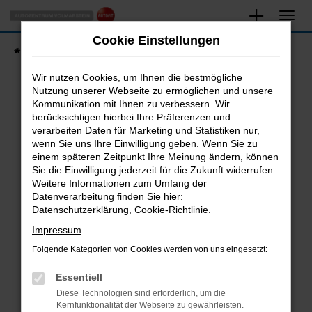
Zum
Hauptinhalt
Cookie Einstellungen
springen
Startseite
Fahrzeugangebote
Fahrzeugsuche
Wir nutzen Cookies, um Ihnen die bestmögliche
Nutzung unserer Webseite zu ermöglichen und unsere
Kommunikation mit Ihnen zu verbessern. Wir
Fehler: Network Error
berücksichtigen hierbei Ihre Präferenzen und
verarbeiten Daten für Marketing und Statistiken nur,
Beim Laden ist ein Fehler aufgetreten.
wenn Sie uns Ihre Einwilligung geben. Wenn Sie zu
Hier sind ein paar Tipps, die dir helfen können:
einem späteren Zeitpunkt Ihre Meinung ändern, können
Sie die Einwilligung jederzeit für die Zukunft widerrufen.
Überprüfe deine Firewall und deine
Weitere Informationen zum Umfang der
Internetverbindung.
Datenverarbeitung finden Sie hier:
Datenschutzerklärung
,
Cookie-Richtlinie
.
Laden andere Webseiten, zum Beispiel deine
Suchmaschine?
Impressum
Prüfe deine Browsererweiterungen.
Folgende Kategorien von Cookies werden von uns eingesetzt:
Manche Erweiterungen, wie Werbeblocker,
Essentiell
können das Laden bestimmter Seiten
verhindern. Funktioniert die Seite in einem
Diese Technologien sind erforderlich, um die
Kernfunktionalität der Webseite zu gewährleisten.
anderen Browser oder in einem privaten