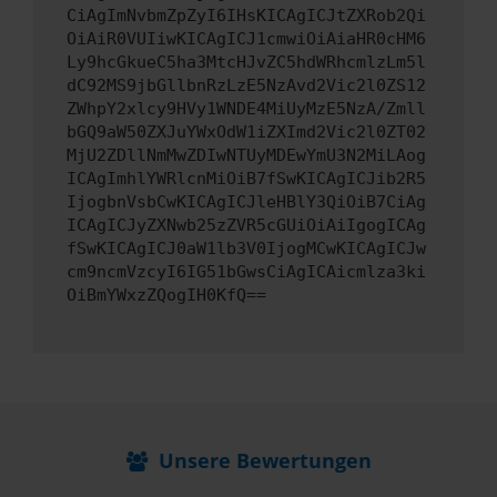
CiAgImNvbmZpZyI6IHsKICAgICJtZXRob2Qi
OiAiR0VUIiwKICAgICJ1cmwiOiAiaHR0cHM6
Ly9hcGkueC5ha3MtcHJvZC5hdWRhcmlzLm5l
dC92MS9jbGllbnRzLzE5NzAvd2Vic2l0ZS12
ZWhpY2xlcy9HVy1WNDE4MiUyMzE5NzA/Zmll
bGQ9aW50ZXJuYWxOdW1iZXImd2Vic2l0ZT02
MjU2ZDllNmMwZDIwNTUyMDEwYmU3N2MiLAog
ICAgImhlYWRlcnMiOiB7fSwKICAgICJib2R5
IjogbnVsbCwKICAgICJleHBlY3QiOiB7CiAg
ICAgICJyZXNwb25zZVR5cGUiOiAiIgogICAg
fSwKICAgICJ0aW1lb3V0IjogMCwKICAgICJw
cm9ncmVzcyI6IG51bGwsCiAgICAicmlza3ki
OiBmYWxzZQogIH0KfQ==
Unsere Bewertungen