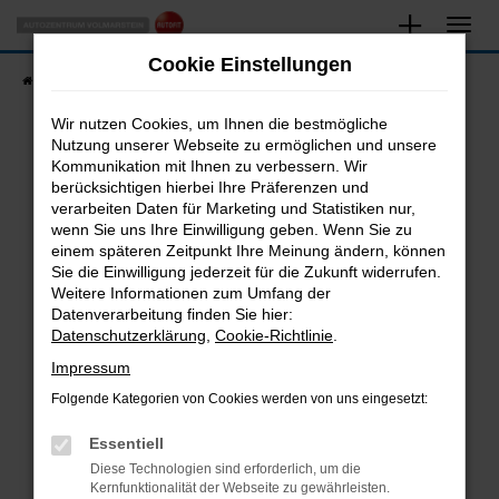
Zum
Hauptinhalt
Cookie Einstellungen
springen
Startseite
Fahrzeugangebote
Fahrzeugsuche
Wir nutzen Cookies, um Ihnen die bestmögliche
Nutzung unserer Webseite zu ermöglichen und unsere
Kommunikation mit Ihnen zu verbessern. Wir
Fehler: Network Error
berücksichtigen hierbei Ihre Präferenzen und
verarbeiten Daten für Marketing und Statistiken nur,
Beim Laden ist ein Fehler aufgetreten.
wenn Sie uns Ihre Einwilligung geben. Wenn Sie zu
Hier sind ein paar Tipps, die dir helfen können:
einem späteren Zeitpunkt Ihre Meinung ändern, können
Sie die Einwilligung jederzeit für die Zukunft widerrufen.
Überprüfe deine Firewall und deine
Weitere Informationen zum Umfang der
Internetverbindung.
Datenverarbeitung finden Sie hier:
Datenschutzerklärung
,
Cookie-Richtlinie
.
Laden andere Webseiten, zum Beispiel deine
Suchmaschine?
Impressum
Prüfe deine Browsererweiterungen.
Folgende Kategorien von Cookies werden von uns eingesetzt:
Manche Erweiterungen, wie Werbeblocker,
Essentiell
können das Laden bestimmter Seiten
verhindern. Funktioniert die Seite in einem
Diese Technologien sind erforderlich, um die
Kernfunktionalität der Webseite zu gewährleisten.
anderen Browser oder in einem privaten