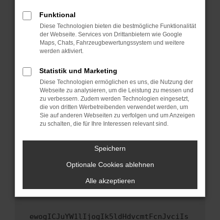
Fenster?
Funktional
Starte dein Gerät neu.
Diese Technologien bieten die bestmögliche Funktionalität
Das kann manchmal helfen, vorübergehende
der Webseite. Services von Drittanbietern wie Google
Maps, Chats, Fahrzeugbewertungssystem und weitere
Probleme zu beheben.
werden aktiviert.
Stelle sicher, dass dein Browser und dein
Betriebssystem auf dem neuesten Stand
Statistik und Marketing
sind.
Diese Technologien ermöglichen es uns, die Nutzung der
Webseite zu analysieren, um die Leistung zu messen und
Veraltete Software birgt nicht nur ein
zu verbessern. Zudem werden Technologien eingesetzt,
Sicherheitsrisiko, sondern kann auch dazu
die von dritten Werbetreibenden verwendet werden, um
führen, dass bestimmte Funktionen nicht mehr
Sie auf anderen Webseiten zu verfolgen und um Anzeigen
unterstützt werden.
zu schalten, die für Ihre Interessen relevant sind.
Wende dich an den Webseitenbetreiber.
Speichern
Wenn du alle oben genannten Schritte versucht
hast, kontaktiere uns bitte. Wir werden
Optionale Cookies ablehnen
versuchen, das Problem zu beheben. Du kannst
Alle akzeptieren
uns diesen Text schicken, um uns bei der
Fehlersuche zu unterstützen:
ewogICJuYW1lIjogIk5ldHdvcmtFcnJvciIs