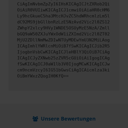
CiAgImNvbmZpZyI6IHsKICAgICJtZXRob2Qi
OiAiR0VUIiwKICAgICJ1cmwiOiAiaHR0cHM6
Ly9hcGkueC5ha3MtcHJvZC5hdWRhcmlzLm5l
dC92MS9jbGllbnRzLzE5NzAvd2Vic2l0ZS12
ZWhpY2xlcy9HVy1WNDE5OSUyMzE5NzA/Zmll
bGQ9aW50ZXJuYWxOdW1iZXImd2Vic2l0ZT02
MjU2ZDllNmMwZDIwNTUyMDEwYmU3N2MiLAog
ICAgImhlYWRlcnMiOiB7fSwKICAgICJib2R5
IjogbnVsbCwKICAgICJleHBlY3QiOiB7CiAg
ICAgICJyZXNwb25zZVR5cGUiOiAiIgogICAg
fSwKICAgICJ0aW1lb3V0IjogMCwKICAgICJw
cm9ncmVzcyI6IG51bGwsCiAgICAicmlza3ki
OiBmYWxzZQogIH0KfQ==
Unsere Bewertungen