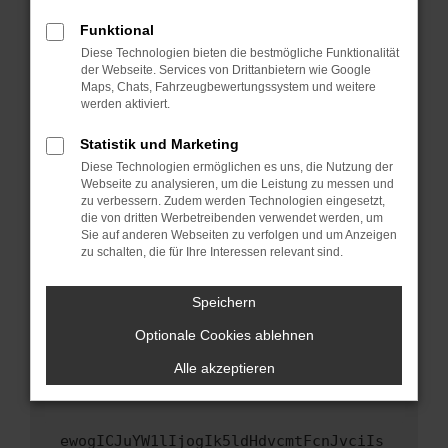
Fenster?
Funktional
Starte dein Gerät neu.
Diese Technologien bieten die bestmögliche Funktionalität
Das kann manchmal helfen, vorübergehende
der Webseite. Services von Drittanbietern wie Google
Maps, Chats, Fahrzeugbewertungssystem und weitere
Probleme zu beheben.
werden aktiviert.
Stelle sicher, dass dein Browser und dein
Betriebssystem auf dem neuesten Stand
Statistik und Marketing
sind.
Diese Technologien ermöglichen es uns, die Nutzung der
Webseite zu analysieren, um die Leistung zu messen und
Veraltete Software birgt nicht nur ein
zu verbessern. Zudem werden Technologien eingesetzt,
Sicherheitsrisiko, sondern kann auch dazu
die von dritten Werbetreibenden verwendet werden, um
führen, dass bestimmte Funktionen nicht mehr
Sie auf anderen Webseiten zu verfolgen und um Anzeigen
unterstützt werden.
zu schalten, die für Ihre Interessen relevant sind.
Wende dich an den Webseitenbetreiber.
Speichern
Wenn du alle oben genannten Schritte versucht
hast, kontaktiere uns bitte. Wir werden
Optionale Cookies ablehnen
versuchen, das Problem zu beheben. Du kannst
Alle akzeptieren
uns diesen Text schicken, um uns bei der
Fehlersuche zu unterstützen:
ewogICJuYW1lIjogIk5ldHdvcmtFcnJvciIs