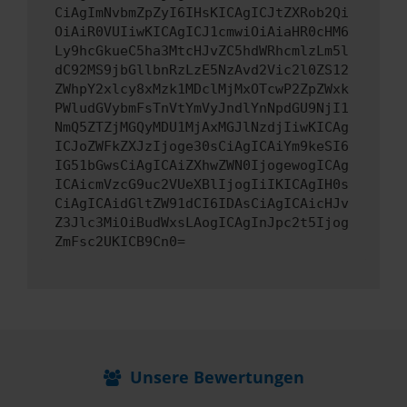
CiAgImNvbmZpZyI6IHsKICAgICJtZXRob2Qi
OiAiR0VUIiwKICAgICJ1cmwiOiAiaHR0cHM6
Ly9hcGkueC5ha3MtcHJvZC5hdWRhcmlzLm5l
dC92MS9jbGllbnRzLzE5NzAvd2Vic2l0ZS12
ZWhpY2xlcy8xMzk1MDclMjMxOTcwP2ZpZWxk
PWludGVybmFsTnVtYmVyJndlYnNpdGU9NjI1
NmQ5ZTZjMGQyMDU1MjAxMGJlNzdjIiwKICAg
ICJoZWFkZXJzIjoge30sCiAgICAiYm9keSI6
IG51bGwsCiAgICAiZXhwZWN0IjogewogICAg
ICAicmVzcG9uc2VUeXBlIjogIiIKICAgIH0s
CiAgICAidGltZW91dCI6IDAsCiAgICAicHJv
Z3Jlc3MiOiBudWxsLAogICAgInJpc2t5Ijog
ZmFsc2UKICB9Cn0=
Unsere Bewertungen