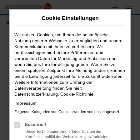
Zum
Hauptinhalt
Cookie Einstellungen
springen
Startseite
Fahrzeugangebote
Fahrzeugsuche
Wir nutzen Cookies, um Ihnen die bestmögliche
Nutzung unserer Webseite zu ermöglichen und unsere
Kommunikation mit Ihnen zu verbessern. Wir
Fehler: Network Error
berücksichtigen hierbei Ihre Präferenzen und
verarbeiten Daten für Marketing und Statistiken nur,
Beim Laden ist ein Fehler aufgetreten.
wenn Sie uns Ihre Einwilligung geben. Wenn Sie zu
Hier sind ein paar Tipps, die dir helfen können:
einem späteren Zeitpunkt Ihre Meinung ändern, können
Sie die Einwilligung jederzeit für die Zukunft widerrufen.
Überprüfe deine Firewall und deine
Weitere Informationen zum Umfang der
Internetverbindung.
Datenverarbeitung finden Sie hier:
Datenschutzerklärung
,
Cookie-Richtlinie
.
Laden andere Webseiten, zum Beispiel deine
Suchmaschine?
Impressum
Prüfe deine Browsererweiterungen.
Folgende Kategorien von Cookies werden von uns eingesetzt:
Manche Erweiterungen, wie Werbeblocker,
Essentiell
können das Laden bestimmter Seiten
verhindern. Funktioniert die Seite in einem
Diese Technologien sind erforderlich, um die
Kernfunktionalität der Webseite zu gewährleisten.
anderen Browser oder in einem privaten