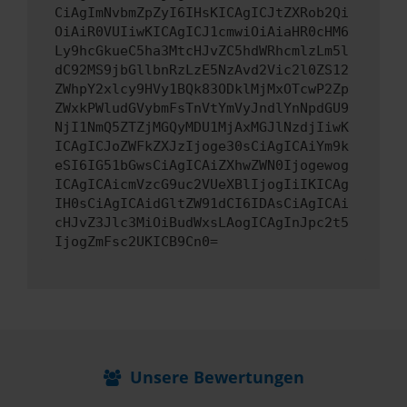
CiAgImNvbmZpZyI6IHsKICAgICJtZXRob2Qi
OiAiR0VUIiwKICAgICJ1cmwiOiAiaHR0cHM6
Ly9hcGkueC5ha3MtcHJvZC5hdWRhcmlzLm5l
dC92MS9jbGllbnRzLzE5NzAvd2Vic2l0ZS12
ZWhpY2xlcy9HVy1BQk83ODklMjMxOTcwP2Zp
ZWxkPWludGVybmFsTnVtYmVyJndlYnNpdGU9
NjI1NmQ5ZTZjMGQyMDU1MjAxMGJlNzdjIiwK
ICAgICJoZWFkZXJzIjoge30sCiAgICAiYm9k
eSI6IG51bGwsCiAgICAiZXhwZWN0Ijogewog
ICAgICAicmVzcG9uc2VUeXBlIjogIiIKICAg
IH0sCiAgICAidGltZW91dCI6IDAsCiAgICAi
cHJvZ3Jlc3MiOiBudWxsLAogICAgInJpc2t5
IjogZmFsc2UKICB9Cn0=
Unsere Bewertungen