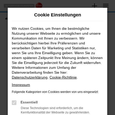
Zum
Hauptinhalt
Cookie Einstellungen
springen
Startseite
Fahrzeugangebote
Fahrzeugsuche
Wir nutzen Cookies, um Ihnen die bestmögliche
Nutzung unserer Webseite zu ermöglichen und unsere
Kommunikation mit Ihnen zu verbessern. Wir
Fehler: Network Error
berücksichtigen hierbei Ihre Präferenzen und
verarbeiten Daten für Marketing und Statistiken nur,
Beim Laden ist ein Fehler aufgetreten.
wenn Sie uns Ihre Einwilligung geben. Wenn Sie zu
Hier sind ein paar Tipps, die dir helfen können:
einem späteren Zeitpunkt Ihre Meinung ändern, können
Sie die Einwilligung jederzeit für die Zukunft widerrufen.
Überprüfe deine Firewall und deine
Weitere Informationen zum Umfang der
Internetverbindung.
Datenverarbeitung finden Sie hier:
Datenschutzerklärung
,
Cookie-Richtlinie
.
Laden andere Webseiten, zum Beispiel deine
Suchmaschine?
Impressum
Prüfe deine Browsererweiterungen.
Folgende Kategorien von Cookies werden von uns eingesetzt:
Manche Erweiterungen, wie Werbeblocker,
Essentiell
können das Laden bestimmter Seiten
verhindern. Funktioniert die Seite in einem
Diese Technologien sind erforderlich, um die
Kernfunktionalität der Webseite zu gewährleisten.
anderen Browser oder in einem privaten