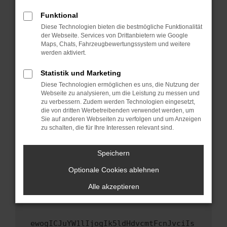
Fenster?
Funktional
Starte dein Gerät neu.
Diese Technologien bieten die bestmögliche Funktionalität
Das kann manchmal helfen, vorübergehende
der Webseite. Services von Drittanbietern wie Google
Maps, Chats, Fahrzeugbewertungssystem und weitere
Probleme zu beheben.
werden aktiviert.
Stelle sicher, dass dein Browser und dein
Betriebssystem auf dem neuesten Stand
Statistik und Marketing
sind.
Diese Technologien ermöglichen es uns, die Nutzung der
Webseite zu analysieren, um die Leistung zu messen und
Veraltete Software birgt nicht nur ein
zu verbessern. Zudem werden Technologien eingesetzt,
Sicherheitsrisiko, sondern kann auch dazu
die von dritten Werbetreibenden verwendet werden, um
führen, dass bestimmte Funktionen nicht mehr
Sie auf anderen Webseiten zu verfolgen und um Anzeigen
unterstützt werden.
zu schalten, die für Ihre Interessen relevant sind.
Wende dich an den Webseitenbetreiber.
Speichern
Wenn du alle oben genannten Schritte versucht
hast, kontaktiere uns bitte. Wir werden
Optionale Cookies ablehnen
versuchen, das Problem zu beheben. Du kannst
Alle akzeptieren
uns diesen Text schicken, um uns bei der
Fehlersuche zu unterstützen:
ewogICJuYW1lIjogIk5ldHdvcmtFcnJvciIs