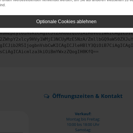
on dritten Werbetreibenden verwendet werden, um Sie auf anderen Webseiten zu ve
ind.
ontaktiere uns bitte. Wir werden versuchen, das Problem zu behe
Optionale Cookies ablehnen
vbmZpZyI6IHsKICAgICJtZXRob2QiOiAiR0VUIiwKICAgICJ1
2ZWhpY2xlcy9HVy1WMjE3NCUyMzE5NzA/ZmllbGQ9aW50ZXJu
gICJib2R5IjogbnVsbCwKICAgICJleHBlY3QiOiB7CiAgICAg
sCiAgICAicmlza3kiOiBmYWxzZQogIH0KfQ==
Öffnungszeiten & Kontakt
Verkauf:
Montag bis Freitag:
10:00 bis 18:00 Uhr
Samstag: