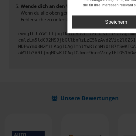
Technologien eingesetzt, die v
Wende dich an den Webseitenbetreiber.
die für Ihre Interessen relevant s
Wenn du alle oben genannten Schritte versucht hast, k
Fehlersuche zu unterstützen:
Speichern
ewogICJuYW1lIjogIk5ldHdvcmtFcnJvciIsCiAgImN
cmlzLm5ldC92MS9jbGllbnRzLzE5NzAvd2Vic2l0ZS1
MDEwYmU3N2MiLAogICAgImhlYWRlcnMiOiB7fSwKICA
aW1lb3V0IjogMCwKICAgICJwcm9ncmVzcyI6IG51bGw
Unsere Bewertungen