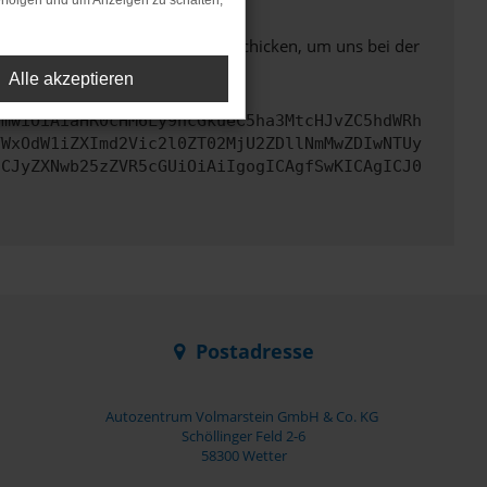
rfolgen und um Anzeigen zu schalten,
ben. Du kannst uns diesen Text schicken, um uns bei der
Alle akzeptieren
cmwiOiAiaHR0cHM6Ly9hcGkueC5ha3MtcHJvZC5hdWRh
YWxOdW1iZXImd2Vic2l0ZT02MjU2ZDllNmMwZDIwNTUy
ICJyZXNwb25zZVR5cGUiOiAiIgogICAgfSwKICAgICJ0
Postadresse
Autozentrum Volmarstein GmbH & Co. KG
Schöllinger Feld 2-6
58300 Wetter