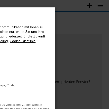
 Kommunikation mit Ihnen zu
stiken nur, wenn Sie uns Ihre
ung jederzeit für die Zukunft
ärung
,
Cookie-Richtlinie
.
inem anderen Browser oder in einem privaten Fenster?
Maps, Chats,
nd zu verbessern. Zudem werden
ht mehr unterstützt werden.