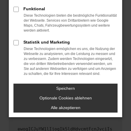
Fenster?
Funktional
Starte dein Gerät neu.
Diese Technologien bieten die bestmögliche Funktionalität
Das kann manchmal helfen, vorübergehende
der Webseite. Services von Drittanbietern wie Google
Maps, Chats, Fahrzeugbewertungssystem und weitere
Probleme zu beheben.
werden aktiviert.
Stelle sicher, dass dein Browser und dein
Betriebssystem auf dem neuesten Stand
Statistik und Marketing
sind.
Diese Technologien ermöglichen es uns, die Nutzung der
Webseite zu analysieren, um die Leistung zu messen und
Veraltete Software birgt nicht nur ein
zu verbessern. Zudem werden Technologien eingesetzt,
Sicherheitsrisiko, sondern kann auch dazu
die von dritten Werbetreibenden verwendet werden, um
führen, dass bestimmte Funktionen nicht mehr
Sie auf anderen Webseiten zu verfolgen und um Anzeigen
unterstützt werden.
zu schalten, die für Ihre Interessen relevant sind.
Wende dich an den Webseitenbetreiber.
Speichern
Wenn du alle oben genannten Schritte versucht
hast, kontaktiere uns bitte. Wir werden
Optionale Cookies ablehnen
versuchen, das Problem zu beheben. Du kannst
Alle akzeptieren
uns diesen Text schicken, um uns bei der
Fehlersuche zu unterstützen:
ewogICJuYW1lIjogIk5ldHdvcmtFcnJvciIs