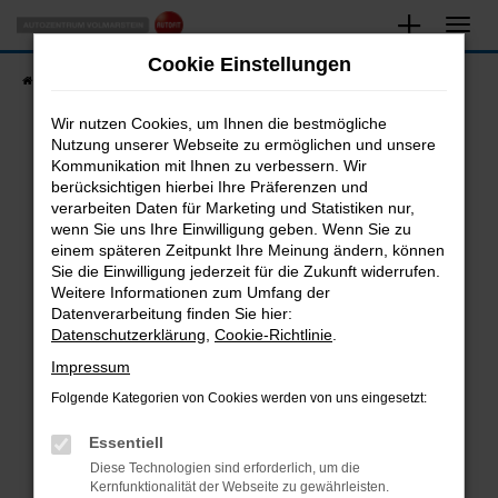
Zum
Hauptinhalt
Cookie Einstellungen
springen
Startseite
Fahrzeugangebote
Fahrzeugsuche
Wir nutzen Cookies, um Ihnen die bestmögliche
Nutzung unserer Webseite zu ermöglichen und unsere
Kommunikation mit Ihnen zu verbessern. Wir
Fehler: Network Error
berücksichtigen hierbei Ihre Präferenzen und
verarbeiten Daten für Marketing und Statistiken nur,
Beim Laden ist ein Fehler aufgetreten.
wenn Sie uns Ihre Einwilligung geben. Wenn Sie zu
Hier sind ein paar Tipps, die dir helfen können:
einem späteren Zeitpunkt Ihre Meinung ändern, können
Sie die Einwilligung jederzeit für die Zukunft widerrufen.
Überprüfe deine Firewall und deine
Weitere Informationen zum Umfang der
Internetverbindung.
Datenverarbeitung finden Sie hier:
Datenschutzerklärung
,
Cookie-Richtlinie
.
Laden andere Webseiten, zum Beispiel deine
Suchmaschine?
Impressum
Prüfe deine Browsererweiterungen.
Folgende Kategorien von Cookies werden von uns eingesetzt:
Manche Erweiterungen, wie Werbeblocker,
Essentiell
können das Laden bestimmter Seiten
verhindern. Funktioniert die Seite in einem
Diese Technologien sind erforderlich, um die
Kernfunktionalität der Webseite zu gewährleisten.
anderen Browser oder in einem privaten