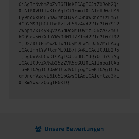
CiAgImNvbmZpZyI6IHsKICAgICJtZXRob2Qi
OiAiR0VUIiwKICAgICJ1cmwiOiAiaHR0cHM6
Ly9hcGkueC5ha3MtcHJvZC5hdWRhcmlzLm5l
dC92MS9jbGllbnRzLzE5NzAvd2Vic2l0ZS12
ZWhpY2xlcy9QVzA5NDcxMiUyMzE5NzA/Zmll
bGQ9aW50ZXJuYWxOdW1iZXImd2Vic2l0ZT02
MjU2ZDllNmMwZDIwNTUyMDEwYmU3N2MiLAog
ICAgImhlYWRlcnMiOiB7fSwKICAgICJib2R5
IjogbnVsbCwKICAgICJleHBlY3QiOiB7CiAg
ICAgICJyZXNwb25zZVR5cGUiOiAiIgogICAg
fSwKICAgICJ0aW1lb3V0IjogMCwKICAgICJw
cm9ncmVzcyI6IG51bGwsCiAgICAicmlza3ki
OiBmYWxzZQogIH0KfQ==
Unsere Bewertungen