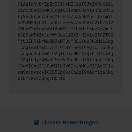
CiAgImNvbmZpZyI6IHsKICAgICJtZXRob2Qi
OiAiR0VUIiwKICAgICJ1cmwiOiAiaHR0cHM6
Ly9hcGkueC5ha3MtcHJvZC5hdWRhcmlzLm5l
dC92MS9jbGllbnRzLzE5NzAvd2Vic2l0ZS12
ZWhpY2xlcy9WWTAwNDIzMiUyMzE5NzA/Zmll
bGQ9aW50ZXJuYWxOdW1iZXImd2Vic2l0ZT02
MjU2ZDllNmMwZDIwNTUyMDEwYmU3N2MiLAog
ICAgImhlYWRlcnMiOiB7fSwKICAgICJib2R5
IjogbnVsbCwKICAgICJleHBlY3QiOiB7CiAg
ICAgICJyZXNwb25zZVR5cGUiOiAiIgogICAg
fSwKICAgICJ0aW1lb3V0IjogMCwKICAgICJw
cm9ncmVzcyI6IG51bGwsCiAgICAicmlza3ki
OiBmYWxzZQogIH0KfQ==
Unsere Bewertungen