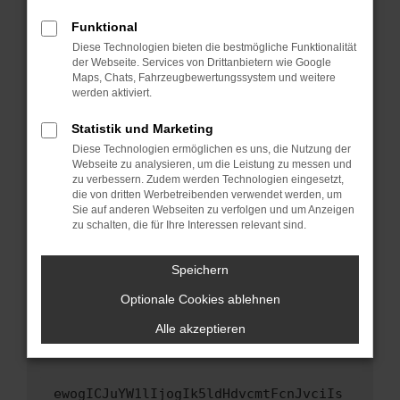
Fenster?
Funktional
Starte dein Gerät neu.
Diese Technologien bieten die bestmögliche Funktionalität
Das kann manchmal helfen, vorübergehende
der Webseite. Services von Drittanbietern wie Google
Maps, Chats, Fahrzeugbewertungssystem und weitere
Probleme zu beheben.
werden aktiviert.
Stelle sicher, dass dein Browser und dein
Betriebssystem auf dem neuesten Stand
Statistik und Marketing
sind.
Diese Technologien ermöglichen es uns, die Nutzung der
Webseite zu analysieren, um die Leistung zu messen und
Veraltete Software birgt nicht nur ein
zu verbessern. Zudem werden Technologien eingesetzt,
Sicherheitsrisiko, sondern kann auch dazu
die von dritten Werbetreibenden verwendet werden, um
führen, dass bestimmte Funktionen nicht mehr
Sie auf anderen Webseiten zu verfolgen und um Anzeigen
unterstützt werden.
zu schalten, die für Ihre Interessen relevant sind.
Wende dich an den Webseitenbetreiber.
Speichern
Wenn du alle oben genannten Schritte versucht
hast, kontaktiere uns bitte. Wir werden
Optionale Cookies ablehnen
versuchen, das Problem zu beheben. Du kannst
Alle akzeptieren
uns diesen Text schicken, um uns bei der
Fehlersuche zu unterstützen:
ewogICJuYW1lIjogIk5ldHdvcmtFcnJvciIs