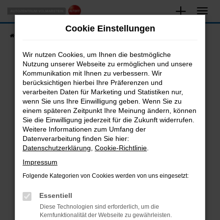
Zum
Hauptinhalt
Cookie Einstellungen
springen
Startseite
Fahrzeugangebote
Fahrzeugsuche
Wir nutzen Cookies, um Ihnen die bestmögliche
Nutzung unserer Webseite zu ermöglichen und unsere
Kommunikation mit Ihnen zu verbessern. Wir
Fehler: Network Error
berücksichtigen hierbei Ihre Präferenzen und
verarbeiten Daten für Marketing und Statistiken nur,
Beim Laden ist ein Fehler aufgetreten.
wenn Sie uns Ihre Einwilligung geben. Wenn Sie zu
Hier sind ein paar Tipps, die dir helfen können:
einem späteren Zeitpunkt Ihre Meinung ändern, können
Sie die Einwilligung jederzeit für die Zukunft widerrufen.
Überprüfe deine Firewall und deine
Weitere Informationen zum Umfang der
Internetverbindung.
Datenverarbeitung finden Sie hier:
Datenschutzerklärung
,
Cookie-Richtlinie
.
Laden andere Webseiten, zum Beispiel deine
Suchmaschine?
Impressum
Prüfe deine Browsererweiterungen.
Folgende Kategorien von Cookies werden von uns eingesetzt:
Manche Erweiterungen, wie Werbeblocker,
Essentiell
können das Laden bestimmter Seiten
verhindern. Funktioniert die Seite in einem
Diese Technologien sind erforderlich, um die
Kernfunktionalität der Webseite zu gewährleisten.
anderen Browser oder in einem privaten