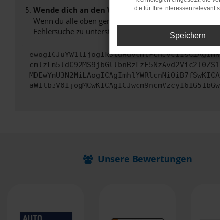
Technologien eingesetzt, die v
Wende dich an den Webseitenbetreiber.
die für Ihre Interessen relevant s
Wenn du alle oben genannten Schritte versucht hast, k
Fehlersuche zu unterstützen:
Speichern
ewogICJuYW1lIjogIk5ldHdvcmtFcnJvciIsCiAgImN
cmlzLm5ldC92MS9jbGllbnRzLzE5NzAvd2Vic2l0ZS1
MDEwYmU3N2MiLAogICAgImhlYWRlcnMiOiB7fSwKICA
aW1lb3V0IjogMCwKICAgICJwcm9ncmVzcyI6IG51bGw
Unsere Bewertungen