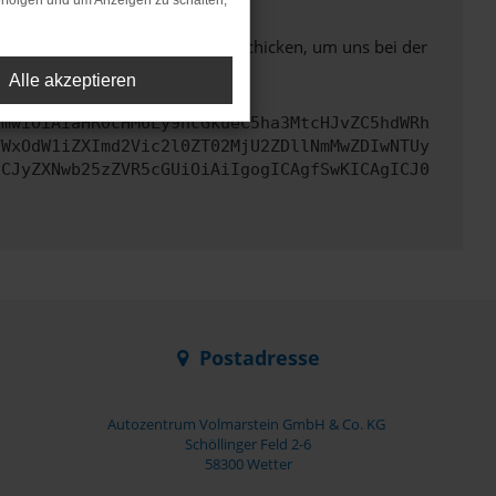
rfolgen und um Anzeigen zu schalten,
ben. Du kannst uns diesen Text schicken, um uns bei der
Alle akzeptieren
cmwiOiAiaHR0cHM6Ly9hcGkueC5ha3MtcHJvZC5hdWRh
YWxOdW1iZXImd2Vic2l0ZT02MjU2ZDllNmMwZDIwNTUy
ICJyZXNwb25zZVR5cGUiOiAiIgogICAgfSwKICAgICJ0
Postadresse
Autozentrum Volmarstein GmbH & Co. KG
Schöllinger Feld 2-6
58300 Wetter