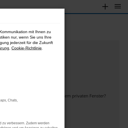
 Kommunikation mit Ihnen zu
stiken nur, wenn Sie uns Ihre
ung jederzeit für die Zukunft
ärung
,
Cookie-Richtlinie
.
inem anderen Browser oder in einem privaten Fenster?
Maps, Chats,
nd zu verbessern. Zudem werden
ht mehr unterstützt werden.