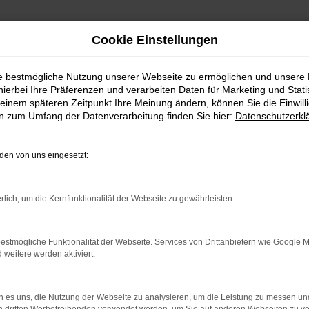
Cookie Einstellungen
ie bestmögliche Nutzung unserer Webseite zu ermöglichen und unsere
hierbei Ihre Präferenzen und verarbeiten Daten für Marketing und Stati
einem späteren Zeitpunkt Ihre Meinung ändern, können Sie die Einwillig
en zum Umfang der Datenverarbeitung finden Sie hier:
Datenschutzerkl
en von uns eingesetzt:
indung.
hine?
rlich, um die Kernfunktionalität der Webseite zu gewährleisten.
aden bestimmter Seiten verhindern. Funktioniert die Seite in e
estmögliche Funktionalität der Webseite. Services von Drittanbietern wie Google 
eitere werden aktiviert.
 zu beheben.
bssystem auf dem neuesten Stand sind.
 es uns, die Nutzung der Webseite zu analysieren, um die Leistung zu messen u
ko, sondern kann auch dazu führen, dass bestimmte Funktionen nic