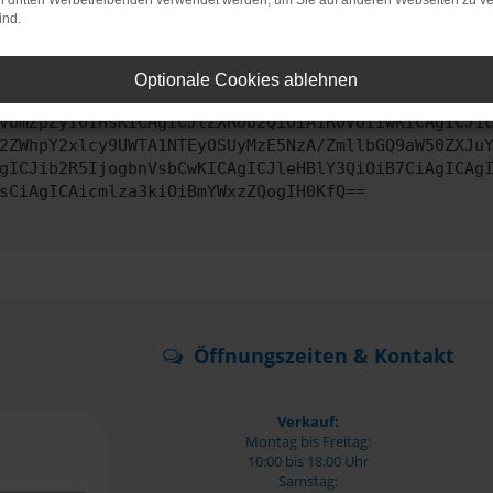
on dritten Werbetreibenden verwendet werden, um Sie auf anderen Webseiten zu ve
ind.
ontaktiere uns bitte. Wir werden versuchen, das Problem zu behe
Optionale Cookies ablehnen
vbmZpZyI6IHsKICAgICJtZXRob2QiOiAiR0VUIiwKICAgICJ1
2ZWhpY2xlcy9UWTA1NTEyOSUyMzE5NzA/ZmllbGQ9aW50ZXJu
gICJib2R5IjogbnVsbCwKICAgICJleHBlY3QiOiB7CiAgICAg
sCiAgICAicmlza3kiOiBmYWxzZQogIH0KfQ==
Öffnungszeiten & Kontakt
Verkauf:
Montag bis Freitag:
10:00 bis 18:00 Uhr
Samstag: