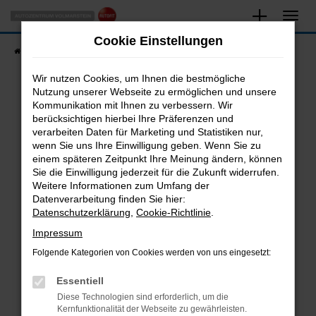
Zum
Hauptinhalt
Cookie Einstellungen
springen
Startseite
Fahrzeugangebote
Fahrzeugsuche
Wir nutzen Cookies, um Ihnen die bestmögliche
Nutzung unserer Webseite zu ermöglichen und unsere
Kommunikation mit Ihnen zu verbessern. Wir
Fehler: Network Error
berücksichtigen hierbei Ihre Präferenzen und
verarbeiten Daten für Marketing und Statistiken nur,
Beim Laden ist ein Fehler aufgetreten.
wenn Sie uns Ihre Einwilligung geben. Wenn Sie zu
Hier sind ein paar Tipps, die dir helfen können:
einem späteren Zeitpunkt Ihre Meinung ändern, können
Sie die Einwilligung jederzeit für die Zukunft widerrufen.
Überprüfe deine Firewall und deine
Weitere Informationen zum Umfang der
Internetverbindung.
Datenverarbeitung finden Sie hier:
Datenschutzerklärung
,
Cookie-Richtlinie
.
Laden andere Webseiten, zum Beispiel deine
Suchmaschine?
Impressum
Prüfe deine Browsererweiterungen.
Folgende Kategorien von Cookies werden von uns eingesetzt:
Manche Erweiterungen, wie Werbeblocker,
Essentiell
können das Laden bestimmter Seiten
verhindern. Funktioniert die Seite in einem
Diese Technologien sind erforderlich, um die
Kernfunktionalität der Webseite zu gewährleisten.
anderen Browser oder in einem privaten