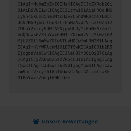
CiAgImNvbmZpZyI6IHsKICAgICJtZXRob2Qi
OiAiR0VUIiwKICAgICJ1cmwiOiAiaHR0cHM6
Ly9hcGkueC5ha3MtcHJvZC5hdWRhcmlzLm5l
dC92MS9jbGllbnRzLzE5NzAvd2Vic2l0ZS12
ZWhpY2xlcy9UWTA2NjgxOCUyMzE5NzA/Zmll
bGQ9aW50ZXJuYWxOdW1iZXImd2Vic2l0ZT02
MjU2ZDllNmMwZDIwNTUyMDEwYmU3N2MiLAog
ICAgImhlYWRlcnMiOiB7fSwKICAgICJib2R5
IjogbnVsbCwKICAgICJleHBlY3QiOiB7CiAg
ICAgICJyZXNwb25zZVR5cGUiOiAiIgogICAg
fSwKICAgICJ0aW1lb3V0IjogMCwKICAgICJw
cm9ncmVzcyI6IG51bGwsCiAgICAicmlza3ki
OiBmYWxzZQogIH0KfQ==
Unsere Bewertungen