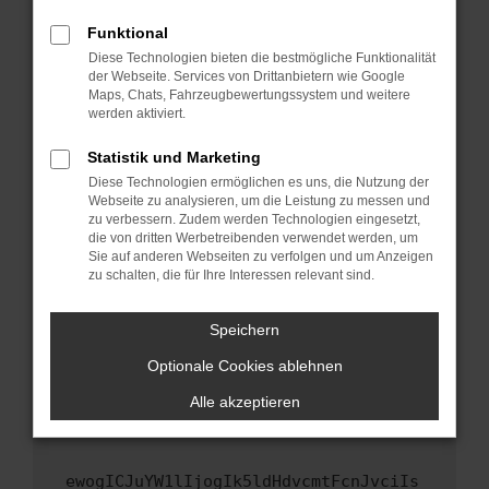
Fenster?
Funktional
Starte dein Gerät neu.
Diese Technologien bieten die bestmögliche Funktionalität
Das kann manchmal helfen, vorübergehende
der Webseite. Services von Drittanbietern wie Google
Maps, Chats, Fahrzeugbewertungssystem und weitere
Probleme zu beheben.
werden aktiviert.
Stelle sicher, dass dein Browser und dein
Betriebssystem auf dem neuesten Stand
Statistik und Marketing
sind.
Diese Technologien ermöglichen es uns, die Nutzung der
Webseite zu analysieren, um die Leistung zu messen und
Veraltete Software birgt nicht nur ein
zu verbessern. Zudem werden Technologien eingesetzt,
Sicherheitsrisiko, sondern kann auch dazu
die von dritten Werbetreibenden verwendet werden, um
führen, dass bestimmte Funktionen nicht mehr
Sie auf anderen Webseiten zu verfolgen und um Anzeigen
unterstützt werden.
zu schalten, die für Ihre Interessen relevant sind.
Wende dich an den Webseitenbetreiber.
Speichern
Wenn du alle oben genannten Schritte versucht
hast, kontaktiere uns bitte. Wir werden
Optionale Cookies ablehnen
versuchen, das Problem zu beheben. Du kannst
Alle akzeptieren
uns diesen Text schicken, um uns bei der
Fehlersuche zu unterstützen:
ewogICJuYW1lIjogIk5ldHdvcmtFcnJvciIs