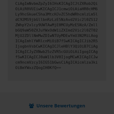
CiAgImNvbmZpZyI6IHsKICAgICJtZXRob2Qi
OiAiR0VUIiwKICAgICJ1cmwiOiAiaHR0cHM6
Ly9hcGkueC5ha3MtcHJvZC5hdWRhcmlzLm5l
dC92MS9jbGllbnRzLzE5NzAvd2Vic2l0ZS12
ZWhpY2xlcy9UWTAwMjE0MCUyMzE5NzA/Zmll
bGQ9aW50ZXJuYWxOdW1iZXImd2Vic2l0ZT02
MjU2ZDllNmMwZDIwNTUyMDEwYmU3N2MiLAog
ICAgImhlYWRlcnMiOiB7fSwKICAgICJib2R5
IjogbnVsbCwKICAgICJleHBlY3QiOiB7CiAg
ICAgICJyZXNwb25zZVR5cGUiOiAiIgogICAg
fSwKICAgICJ0aW1lb3V0IjogMCwKICAgICJw
cm9ncmVzcyI6IG51bGwsCiAgICAicmlza3ki
OiBmYWxzZQogIH0KfQ==
Unsere Bewertungen