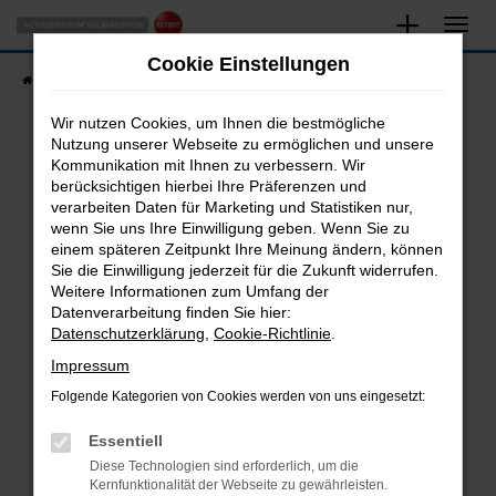
Zum
Hauptinhalt
Cookie Einstellungen
springen
Startseite
Fahrzeugangebote
Fahrzeugsuche
Wir nutzen Cookies, um Ihnen die bestmögliche
Nutzung unserer Webseite zu ermöglichen und unsere
Kommunikation mit Ihnen zu verbessern. Wir
Fehler: Network Error
berücksichtigen hierbei Ihre Präferenzen und
verarbeiten Daten für Marketing und Statistiken nur,
Beim Laden ist ein Fehler aufgetreten.
wenn Sie uns Ihre Einwilligung geben. Wenn Sie zu
Hier sind ein paar Tipps, die dir helfen können:
einem späteren Zeitpunkt Ihre Meinung ändern, können
Sie die Einwilligung jederzeit für die Zukunft widerrufen.
Überprüfe deine Firewall und deine
Weitere Informationen zum Umfang der
Internetverbindung.
Datenverarbeitung finden Sie hier:
Datenschutzerklärung
,
Cookie-Richtlinie
.
Laden andere Webseiten, zum Beispiel deine
Suchmaschine?
Impressum
Prüfe deine Browsererweiterungen.
Folgende Kategorien von Cookies werden von uns eingesetzt:
Manche Erweiterungen, wie Werbeblocker,
Essentiell
können das Laden bestimmter Seiten
verhindern. Funktioniert die Seite in einem
Diese Technologien sind erforderlich, um die
Kernfunktionalität der Webseite zu gewährleisten.
anderen Browser oder in einem privaten