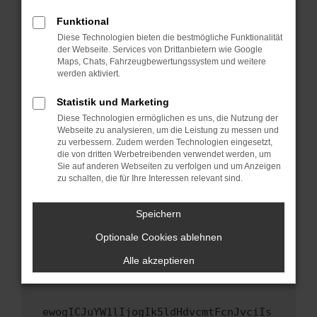
Fenster?
Funktional
Starte dein Gerät neu.
Diese Technologien bieten die bestmögliche Funktionalität
Das kann manchmal helfen, vorübergehende
der Webseite. Services von Drittanbietern wie Google
Maps, Chats, Fahrzeugbewertungssystem und weitere
Probleme zu beheben.
werden aktiviert.
Stelle sicher, dass dein Browser und dein
Betriebssystem auf dem neuesten Stand
Statistik und Marketing
sind.
Diese Technologien ermöglichen es uns, die Nutzung der
Webseite zu analysieren, um die Leistung zu messen und
Veraltete Software birgt nicht nur ein
zu verbessern. Zudem werden Technologien eingesetzt,
Sicherheitsrisiko, sondern kann auch dazu
die von dritten Werbetreibenden verwendet werden, um
führen, dass bestimmte Funktionen nicht mehr
Sie auf anderen Webseiten zu verfolgen und um Anzeigen
unterstützt werden.
zu schalten, die für Ihre Interessen relevant sind.
Wende dich an den Webseitenbetreiber.
Speichern
Wenn du alle oben genannten Schritte versucht
hast, kontaktiere uns bitte. Wir werden
Optionale Cookies ablehnen
versuchen, das Problem zu beheben. Du kannst
Alle akzeptieren
uns diesen Text schicken, um uns bei der
Fehlersuche zu unterstützen:
ewogICJuYW1lIjogIk5ldHdvcmtFcnJvciIs