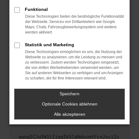
Fenster?
Funktional
Starte dein Gerät neu.
Diese Technologien bieten die bestmögliche Funktionalität
Das kann manchmal helfen, vorübergehende
der Webseite. Services von Drittanbietern wie Google
Maps, Chats, Fahrzeugbewertungssystem und weitere
Probleme zu beheben.
werden aktiviert.
Stelle sicher, dass dein Browser und dein
Betriebssystem auf dem neuesten Stand
Statistik und Marketing
sind.
Diese Technologien ermöglichen es uns, die Nutzung der
Webseite zu analysieren, um die Leistung zu messen und
Veraltete Software birgt nicht nur ein
zu verbessern. Zudem werden Technologien eingesetzt,
Sicherheitsrisiko, sondern kann auch dazu
die von dritten Werbetreibenden verwendet werden, um
führen, dass bestimmte Funktionen nicht mehr
Sie auf anderen Webseiten zu verfolgen und um Anzeigen
unterstützt werden.
zu schalten, die für Ihre Interessen relevant sind.
Wende dich an den Webseitenbetreiber.
Speichern
Wenn du alle oben genannten Schritte versucht
hast, kontaktiere uns bitte. Wir werden
Optionale Cookies ablehnen
versuchen, das Problem zu beheben. Du kannst
Alle akzeptieren
uns diesen Text schicken, um uns bei der
Fehlersuche zu unterstützen:
ewogICJuYW1lIjogIk5ldHdvcmtFcnJvciIs