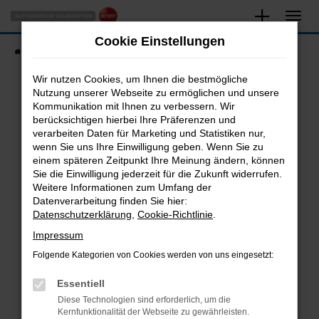
Zum
Hauptinhalt
Cookie Einstellungen
springen
Startseite
Fahrzeugangebote
Fahrzeugsuche
Wir nutzen Cookies, um Ihnen die bestmögliche
Nutzung unserer Webseite zu ermöglichen und unsere
Kommunikation mit Ihnen zu verbessern. Wir
Fehler: Network Error
berücksichtigen hierbei Ihre Präferenzen und
verarbeiten Daten für Marketing und Statistiken nur,
Beim Laden ist ein Fehler aufgetreten.
wenn Sie uns Ihre Einwilligung geben. Wenn Sie zu
Hier sind ein paar Tipps, die dir helfen können:
einem späteren Zeitpunkt Ihre Meinung ändern, können
Sie die Einwilligung jederzeit für die Zukunft widerrufen.
Überprüfe deine Firewall und deine
Weitere Informationen zum Umfang der
Internetverbindung.
Datenverarbeitung finden Sie hier:
Datenschutzerklärung
,
Cookie-Richtlinie
.
Laden andere Webseiten, zum Beispiel deine
Suchmaschine?
Impressum
Prüfe deine Browsererweiterungen.
Folgende Kategorien von Cookies werden von uns eingesetzt:
Manche Erweiterungen, wie Werbeblocker,
Essentiell
können das Laden bestimmter Seiten
verhindern. Funktioniert die Seite in einem
Diese Technologien sind erforderlich, um die
Kernfunktionalität der Webseite zu gewährleisten.
anderen Browser oder in einem privaten