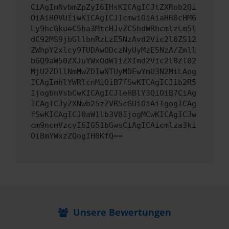
CiAgImNvbmZpZyI6IHsKICAgICJtZXRob2Qi
OiAiR0VUIiwKICAgICJ1cmwiOiAiaHR0cHM6
Ly9hcGkueC5ha3MtcHJvZC5hdWRhcmlzLm5l
dC92MS9jbGllbnRzLzE5NzAvd2Vic2l0ZS12
ZWhpY2xlcy9TUDAwODczNyUyMzE5NzA/Zmll
bGQ9aW50ZXJuYWxOdW1iZXImd2Vic2l0ZT02
MjU2ZDllNmMwZDIwNTUyMDEwYmU3N2MiLAog
ICAgImhlYWRlcnMiOiB7fSwKICAgICJib2R5
IjogbnVsbCwKICAgICJleHBlY3QiOiB7CiAg
ICAgICJyZXNwb25zZVR5cGUiOiAiIgogICAg
fSwKICAgICJ0aW1lb3V0IjogMCwKICAgICJw
cm9ncmVzcyI6IG51bGwsCiAgICAicmlza3ki
OiBmYWxzZQogIH0KfQ==
Unsere Bewertungen