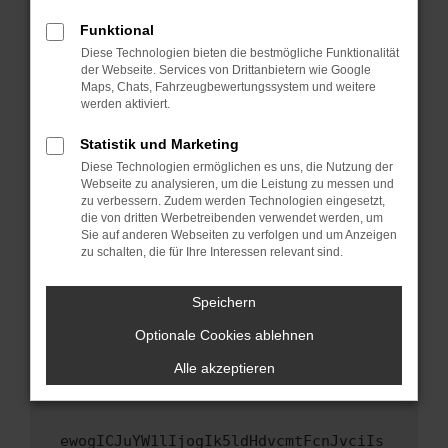
Fenster?
Funktional
Starte dein Gerät neu.
Diese Technologien bieten die bestmögliche Funktionalität
Das kann manchmal helfen, vorübergehende
der Webseite. Services von Drittanbietern wie Google
Maps, Chats, Fahrzeugbewertungssystem und weitere
Probleme zu beheben.
werden aktiviert.
Stelle sicher, dass dein Browser und dein
Betriebssystem auf dem neuesten Stand
Statistik und Marketing
sind.
Diese Technologien ermöglichen es uns, die Nutzung der
Webseite zu analysieren, um die Leistung zu messen und
Veraltete Software birgt nicht nur ein
zu verbessern. Zudem werden Technologien eingesetzt,
Sicherheitsrisiko, sondern kann auch dazu
die von dritten Werbetreibenden verwendet werden, um
führen, dass bestimmte Funktionen nicht mehr
Sie auf anderen Webseiten zu verfolgen und um Anzeigen
unterstützt werden.
zu schalten, die für Ihre Interessen relevant sind.
Wende dich an den Webseitenbetreiber.
Speichern
Wenn du alle oben genannten Schritte versucht
hast, kontaktiere uns bitte. Wir werden
Optionale Cookies ablehnen
versuchen, das Problem zu beheben. Du kannst
Alle akzeptieren
uns diesen Text schicken, um uns bei der
Fehlersuche zu unterstützen:
ewogICJuYW1lIjogIk5ldHdvcmtFcnJvciIs