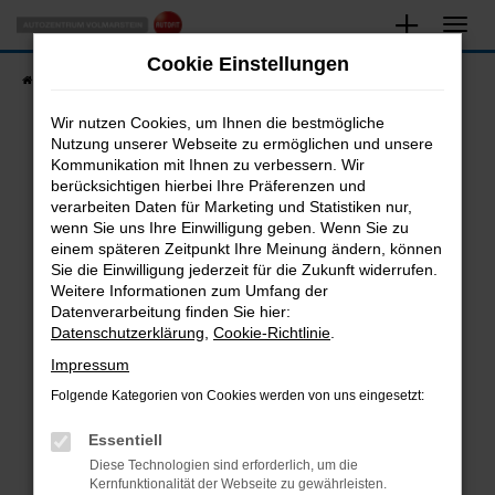
Zum
Hauptinhalt
Cookie Einstellungen
springen
Startseite
Fahrzeugangebote
Fahrzeugsuche
Wir nutzen Cookies, um Ihnen die bestmögliche
Nutzung unserer Webseite zu ermöglichen und unsere
Kommunikation mit Ihnen zu verbessern. Wir
Fehler: Network Error
berücksichtigen hierbei Ihre Präferenzen und
verarbeiten Daten für Marketing und Statistiken nur,
Beim Laden ist ein Fehler aufgetreten.
wenn Sie uns Ihre Einwilligung geben. Wenn Sie zu
Hier sind ein paar Tipps, die dir helfen können:
einem späteren Zeitpunkt Ihre Meinung ändern, können
Sie die Einwilligung jederzeit für die Zukunft widerrufen.
Überprüfe deine Firewall und deine
Weitere Informationen zum Umfang der
Internetverbindung.
Datenverarbeitung finden Sie hier:
Datenschutzerklärung
,
Cookie-Richtlinie
.
Laden andere Webseiten, zum Beispiel deine
Suchmaschine?
Impressum
Prüfe deine Browsererweiterungen.
Folgende Kategorien von Cookies werden von uns eingesetzt:
Manche Erweiterungen, wie Werbeblocker,
Essentiell
können das Laden bestimmter Seiten
verhindern. Funktioniert die Seite in einem
Diese Technologien sind erforderlich, um die
Kernfunktionalität der Webseite zu gewährleisten.
anderen Browser oder in einem privaten