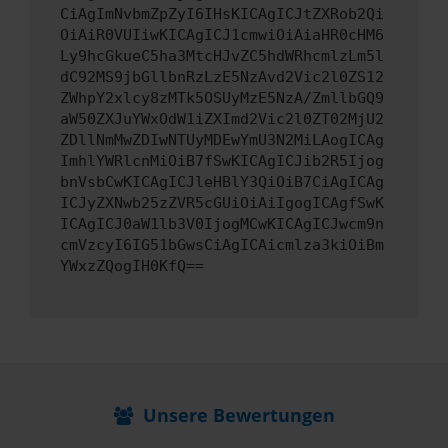
CiAgImNvbmZpZyI6IHsKICAgICJtZXRob2Qi
OiAiR0VUIiwKICAgICJ1cmwiOiAiaHR0cHM6
Ly9hcGkueC5ha3MtcHJvZC5hdWRhcmlzLm5l
dC92MS9jbGllbnRzLzE5NzAvd2Vic2l0ZS12
ZWhpY2xlcy8zMTk5OSUyMzE5NzA/ZmllbGQ9
aW50ZXJuYWxOdW1iZXImd2Vic2l0ZT02MjU2
ZDllNmMwZDIwNTUyMDEwYmU3N2MiLAogICAg
ImhlYWRlcnMiOiB7fSwKICAgICJib2R5Ijog
bnVsbCwKICAgICJleHBlY3QiOiB7CiAgICAg
ICJyZXNwb25zZVR5cGUiOiAiIgogICAgfSwK
ICAgICJ0aW1lb3V0IjogMCwKICAgICJwcm9n
cmVzcyI6IG51bGwsCiAgICAicmlza3kiOiBm
YWxzZQogIH0KfQ==
Unsere Bewertungen