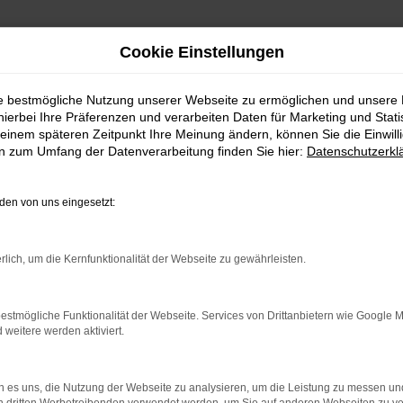
Cookie Einstellungen
ie bestmögliche Nutzung unserer Webseite zu ermöglichen und unsere
hierbei Ihre Präferenzen und verarbeiten Daten für Marketing und Stati
einem späteren Zeitpunkt Ihre Meinung ändern, können Sie die Einwillig
en zum Umfang der Datenverarbeitung finden Sie hier:
Datenschutzerkl
en von uns eingesetzt:
indung.
hine?
rlich, um die Kernfunktionalität der Webseite zu gewährleisten.
aden bestimmter Seiten verhindern. Funktioniert die Seite in e
estmögliche Funktionalität der Webseite. Services von Drittanbietern wie Google 
eitere werden aktiviert.
 zu beheben.
bssystem auf dem neuesten Stand sind.
 es uns, die Nutzung der Webseite zu analysieren, um die Leistung zu messen u
ko, sondern kann auch dazu führen, dass bestimmte Funktionen nic