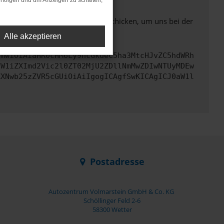
rfolgen und um Anzeigen zu schalten,
ben. Du kannst uns diesen Text schicken, um uns bei der
Alle akzeptieren
cmwiOiAiaHR0cHM6Ly9hcGkueC5ha3MtcHJvZC5hdWRh
dW1iZXImd2Vic2l0ZT02MjU2ZDllNmMwZDIwNTUyMDEw
ZXNwb25zZVR5cGUiOiAiIgogICAgfSwKICAgICJ0aW1l
Postadresse
Autozentrum Volmarstein GmbH & Co. KG
Schöllinger Feld 2-6
58300 Wetter