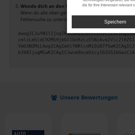
Technologien eingesetzt, die v
Wende dich an den Webseitenbetreiber.
die für Ihre Interessen relevant s
Wenn du alle oben genannten Schritte versucht hast, k
Fehlersuche zu unterstützen:
Speichern
ewogICJuYW1lIjogIk5ldHdvcmtFcnJvciIsCiAgImN
cmlzLm5ldC92MS9jbGllbnRzLzE5NzAvd2Vic2l0ZS1
YmU3N2MiLAogICAgImhlYWRlcnMiOiB7fSwKICAgICJ
b3V0IjogMCwKICAgICJwcm9ncmVzcyI6IG51bGwsCiA
Unsere Bewertungen