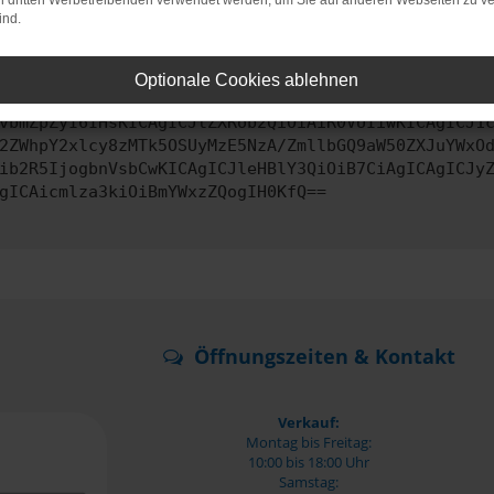
on dritten Werbetreibenden verwendet werden, um Sie auf anderen Webseiten zu ve
ind.
ontaktiere uns bitte. Wir werden versuchen, das Problem zu behe
Optionale Cookies ablehnen
vbmZpZyI6IHsKICAgICJtZXRob2QiOiAiR0VUIiwKICAgICJ1
2ZWhpY2xlcy8zMTk5OSUyMzE5NzA/ZmllbGQ9aW50ZXJuYWxO
ib2R5IjogbnVsbCwKICAgICJleHBlY3QiOiB7CiAgICAgICJy
gICAicmlza3kiOiBmYWxzZQogIH0KfQ==
Öffnungszeiten & Kontakt
Verkauf:
Montag bis Freitag:
10:00 bis 18:00 Uhr
Samstag: