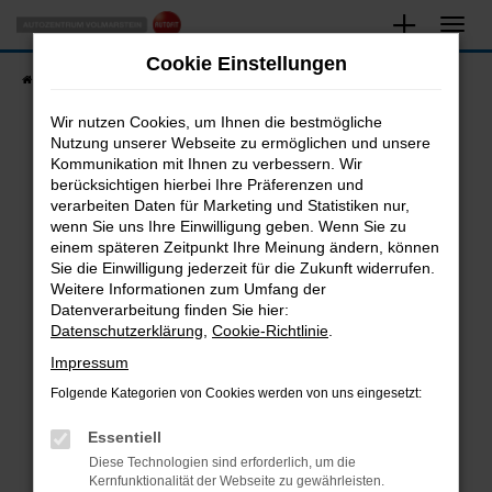
Zum
Hauptinhalt
Cookie Einstellungen
springen
Startseite
Fahrzeugangebote
Fahrzeugsuche
Wir nutzen Cookies, um Ihnen die bestmögliche
Nutzung unserer Webseite zu ermöglichen und unsere
Kommunikation mit Ihnen zu verbessern. Wir
Fehler: Network Error
berücksichtigen hierbei Ihre Präferenzen und
verarbeiten Daten für Marketing und Statistiken nur,
Beim Laden ist ein Fehler aufgetreten.
wenn Sie uns Ihre Einwilligung geben. Wenn Sie zu
Hier sind ein paar Tipps, die dir helfen können:
einem späteren Zeitpunkt Ihre Meinung ändern, können
Sie die Einwilligung jederzeit für die Zukunft widerrufen.
Überprüfe deine Firewall und deine
Weitere Informationen zum Umfang der
Internetverbindung.
Datenverarbeitung finden Sie hier:
Datenschutzerklärung
,
Cookie-Richtlinie
.
Laden andere Webseiten, zum Beispiel deine
Suchmaschine?
Impressum
Prüfe deine Browsererweiterungen.
Folgende Kategorien von Cookies werden von uns eingesetzt:
Manche Erweiterungen, wie Werbeblocker,
Essentiell
können das Laden bestimmter Seiten
verhindern. Funktioniert die Seite in einem
Diese Technologien sind erforderlich, um die
Kernfunktionalität der Webseite zu gewährleisten.
anderen Browser oder in einem privaten