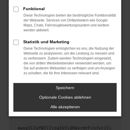
Fenster?
Funktional
Starte dein Gerät neu.
Diese Technologien bieten die bestmögliche Funktionalität
Das kann manchmal helfen, vorübergehende
der Webseite. Services von Drittanbietern wie Google
Maps, Chats, Fahrzeugbewertungssystem und weitere
Probleme zu beheben.
werden aktiviert.
Stelle sicher, dass dein Browser und dein
Betriebssystem auf dem neuesten Stand
Statistik und Marketing
sind.
Diese Technologien ermöglichen es uns, die Nutzung der
Webseite zu analysieren, um die Leistung zu messen und
Veraltete Software birgt nicht nur ein
zu verbessern. Zudem werden Technologien eingesetzt,
Sicherheitsrisiko, sondern kann auch dazu
die von dritten Werbetreibenden verwendet werden, um
führen, dass bestimmte Funktionen nicht mehr
Sie auf anderen Webseiten zu verfolgen und um Anzeigen
unterstützt werden.
zu schalten, die für Ihre Interessen relevant sind.
Wende dich an den Webseitenbetreiber.
Speichern
Wenn du alle oben genannten Schritte versucht
hast, kontaktiere uns bitte. Wir werden
Optionale Cookies ablehnen
versuchen, das Problem zu beheben. Du kannst
Alle akzeptieren
uns diesen Text schicken, um uns bei der
Fehlersuche zu unterstützen:
ewogICJuYW1lIjogIk5ldHdvcmtFcnJvciIs