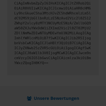
CiAgImNvbmZpZyI6IHsKICAgICJtZXRob2Qi
OiAiR0VUIiwKICAgICJ1cmwiOiAiaHR0cHM6
Ly9hcGkueC5ha3MtcHJvZC5hdWRhcmlzLm5l
dC92MS9jbGllbnRzLzE5NzAvd2Vic2l0ZS12
ZWhpY2xlcy8zMTY3NCUyMzE5NzA/ZmllbGQ9
aW50ZXJuYWxOdW1iZXImd2Vic2l0ZT02MjU2
ZDllNmMwZDIwNTUyMDEwYmU3N2MiLAogICAg
ImhlYWRlcnMiOiB7fSwKICAgICJib2R5Ijog
bnVsbCwKICAgICJleHBlY3QiOiB7CiAgICAg
ICJyZXNwb25zZVR5cGUiOiAiIgogICAgfSwK
ICAgICJ0aW1lb3V0IjogMCwKICAgICJwcm9n
cmVzcyI6IG51bGwsCiAgICAicmlza3kiOiBm
YWxzZQogIH0KfQ==
Unsere Bewertungen