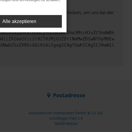
rfolgen und um Anzeigen zu schalten,
ben. Du kannst uns diesen Text schicken, um uns bei der
Alle akzeptieren
cmwiOiAiaHR0cHM6Ly9hcGkueC5ha3MtcHJvZC5hdWRh
dW1iZXImd2Vic2l0ZT02MjU2ZDllNmMwZDIwNTUyMDEw
ZXNwb25zZVR5cGUiOiAiIgogICAgfSwKICAgICJ0aW1l
Postadresse
Autozentrum Volmarstein GmbH & Co. KG
Schöllinger Feld 2-6
58300 Wetter