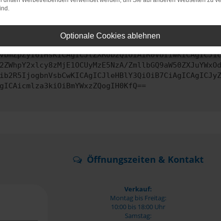
on dritten Werbetreibenden verwendet werden, um Sie auf anderen Webseiten zu ve
ind.
ontaktiere uns bitte. Wir werden versuchen, das Problem zu behe
Optionale Cookies ablehnen
vbmZpZyI6IHsKICAgICJtZXRob2QiOiAiR0VUIiwKICAgICJ1
2ZWhpY2xlcy8zMjE1OCUyMzE5NzA/ZmllbGQ9aW50ZXJuYWxO
ib2R5IjogbnVsbCwKICAgICJleHBlY3QiOiB7CiAgICAgICJy
gICAicmlza3kiOiBmYWxzZQogIH0KfQ==
Öffnungszeiten & Kontakt
Verkauf:
Montag bis Freitag:
10:00 bis 18:00 Uhr
Samstag: