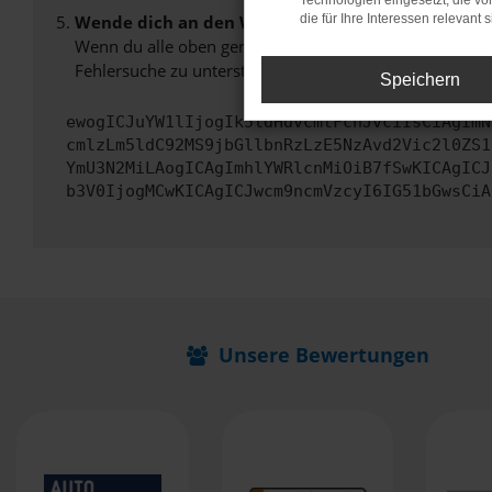
Technologien eingesetzt, die v
Wende dich an den Webseitenbetreiber.
die für Ihre Interessen relevant s
Wenn du alle oben genannten Schritte versucht hast, k
Fehlersuche zu unterstützen:
Speichern
ewogICJuYW1lIjogIk5ldHdvcmtFcnJvciIsCiAgImN
cmlzLm5ldC92MS9jbGllbnRzLzE5NzAvd2Vic2l0ZS1
YmU3N2MiLAogICAgImhlYWRlcnMiOiB7fSwKICAgICJ
b3V0IjogMCwKICAgICJwcm9ncmVzcyI6IG51bGwsCiA
Unsere Bewertungen