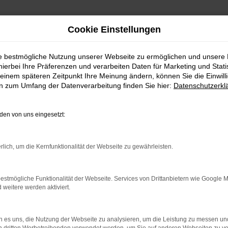
Cookie Einstellungen
ie bestmögliche Nutzung unserer Webseite zu ermöglichen und unsere
hierbei Ihre Präferenzen und verarbeiten Daten für Marketing und Stati
einem späteren Zeitpunkt Ihre Meinung ändern, können Sie die Einwillig
en zum Umfang der Datenverarbeitung finden Sie hier:
Datenschutzerkl
en von uns eingesetzt:
indung.
hine?
rlich, um die Kernfunktionalität der Webseite zu gewährleisten.
aden bestimmter Seiten verhindern. Funktioniert die Seite in e
estmögliche Funktionalität der Webseite. Services von Drittanbietern wie Google 
eitere werden aktiviert.
 zu beheben.
bssystem auf dem neuesten Stand sind.
 es uns, die Nutzung der Webseite zu analysieren, um die Leistung zu messen u
ko, sondern kann auch dazu führen, dass bestimmte Funktionen nic