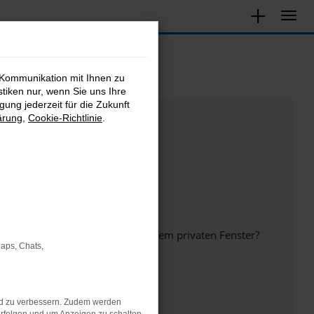
 Kommunikation mit Ihnen zu
stiken nur, wenn Sie uns Ihre
ung jederzeit für die Zukunft
ärung
,
Cookie-Richtlinie
.
inem anderen Browser oder in einem privaten Fenster?
Maps, Chats,
nd zu verbessern. Zudem werden
ht mehr unterstützt werden.