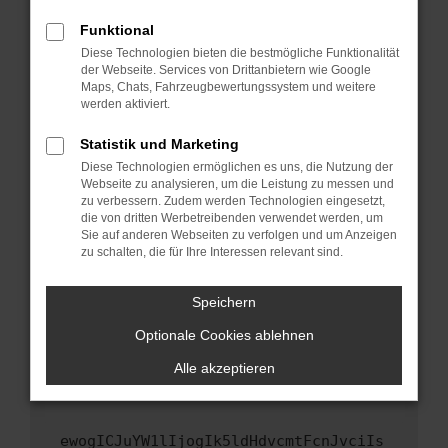
Fenster?
Funktional
Starte dein Gerät neu.
Diese Technologien bieten die bestmögliche Funktionalität
Das kann manchmal helfen, vorübergehende
der Webseite. Services von Drittanbietern wie Google
Maps, Chats, Fahrzeugbewertungssystem und weitere
Probleme zu beheben.
werden aktiviert.
Stelle sicher, dass dein Browser und dein
Betriebssystem auf dem neuesten Stand
Statistik und Marketing
sind.
Diese Technologien ermöglichen es uns, die Nutzung der
Webseite zu analysieren, um die Leistung zu messen und
Veraltete Software birgt nicht nur ein
zu verbessern. Zudem werden Technologien eingesetzt,
Sicherheitsrisiko, sondern kann auch dazu
die von dritten Werbetreibenden verwendet werden, um
führen, dass bestimmte Funktionen nicht mehr
Sie auf anderen Webseiten zu verfolgen und um Anzeigen
unterstützt werden.
zu schalten, die für Ihre Interessen relevant sind.
Wende dich an den Webseitenbetreiber.
Speichern
Wenn du alle oben genannten Schritte versucht
hast, kontaktiere uns bitte. Wir werden
Optionale Cookies ablehnen
versuchen, das Problem zu beheben. Du kannst
Alle akzeptieren
uns diesen Text schicken, um uns bei der
Fehlersuche zu unterstützen:
ewogICJuYW1lIjogIk5ldHdvcmtFcnJvciIs