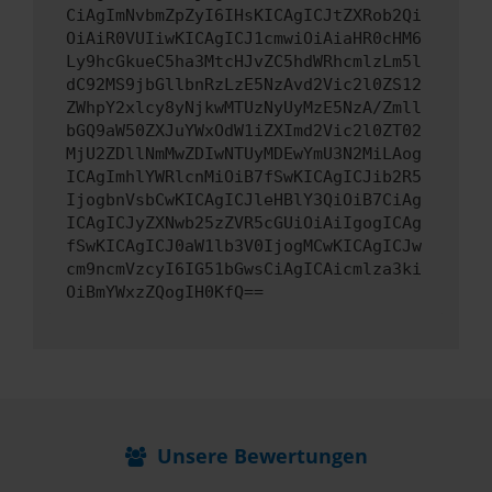
CiAgImNvbmZpZyI6IHsKICAgICJtZXRob2Qi
OiAiR0VUIiwKICAgICJ1cmwiOiAiaHR0cHM6
Ly9hcGkueC5ha3MtcHJvZC5hdWRhcmlzLm5l
dC92MS9jbGllbnRzLzE5NzAvd2Vic2l0ZS12
ZWhpY2xlcy8yNjkwMTUzNyUyMzE5NzA/Zmll
bGQ9aW50ZXJuYWxOdW1iZXImd2Vic2l0ZT02
MjU2ZDllNmMwZDIwNTUyMDEwYmU3N2MiLAog
ICAgImhlYWRlcnMiOiB7fSwKICAgICJib2R5
IjogbnVsbCwKICAgICJleHBlY3QiOiB7CiAg
ICAgICJyZXNwb25zZVR5cGUiOiAiIgogICAg
fSwKICAgICJ0aW1lb3V0IjogMCwKICAgICJw
cm9ncmVzcyI6IG51bGwsCiAgICAicmlza3ki
OiBmYWxzZQogIH0KfQ==
Unsere Bewertungen