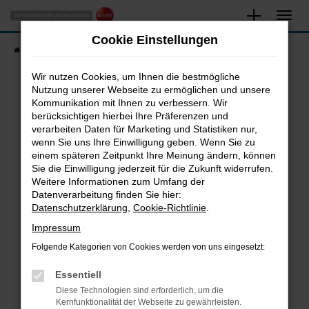
Zum
Hauptinhalt
Cookie Einstellungen
springen
Startseite
Fahrzeugangebote
Fahrzeugsuche
Wir nutzen Cookies, um Ihnen die bestmögliche
Nutzung unserer Webseite zu ermöglichen und unsere
Kommunikation mit Ihnen zu verbessern. Wir
Fehler: Network Error
berücksichtigen hierbei Ihre Präferenzen und
verarbeiten Daten für Marketing und Statistiken nur,
Beim Laden ist ein Fehler aufgetreten.
wenn Sie uns Ihre Einwilligung geben. Wenn Sie zu
Hier sind ein paar Tipps, die dir helfen können:
einem späteren Zeitpunkt Ihre Meinung ändern, können
Sie die Einwilligung jederzeit für die Zukunft widerrufen.
Überprüfe deine Firewall und deine
Weitere Informationen zum Umfang der
Internetverbindung.
Datenverarbeitung finden Sie hier:
Datenschutzerklärung
,
Cookie-Richtlinie
.
Laden andere Webseiten, zum Beispiel deine
Suchmaschine?
Impressum
Prüfe deine Browsererweiterungen.
Folgende Kategorien von Cookies werden von uns eingesetzt:
Manche Erweiterungen, wie Werbeblocker,
Essentiell
können das Laden bestimmter Seiten
verhindern. Funktioniert die Seite in einem
Diese Technologien sind erforderlich, um die
Kernfunktionalität der Webseite zu gewährleisten.
anderen Browser oder in einem privaten