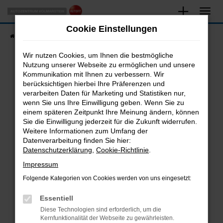
Zum
Hauptinhalt
Cookie Einstellungen
springen
Startseite
Fahrzeugangebote
Fahrzeugsuche
Wir nutzen Cookies, um Ihnen die bestmögliche
Nutzung unserer Webseite zu ermöglichen und unsere
Kommunikation mit Ihnen zu verbessern. Wir
Fehler: Network Error
berücksichtigen hierbei Ihre Präferenzen und
verarbeiten Daten für Marketing und Statistiken nur,
Beim Laden ist ein Fehler aufgetreten.
wenn Sie uns Ihre Einwilligung geben. Wenn Sie zu
Hier sind ein paar Tipps, die dir helfen können:
einem späteren Zeitpunkt Ihre Meinung ändern, können
Sie die Einwilligung jederzeit für die Zukunft widerrufen.
Überprüfe deine Firewall und deine
Weitere Informationen zum Umfang der
Internetverbindung.
Datenverarbeitung finden Sie hier:
Datenschutzerklärung
,
Cookie-Richtlinie
.
Laden andere Webseiten, zum Beispiel deine
Suchmaschine?
Impressum
Prüfe deine Browsererweiterungen.
Folgende Kategorien von Cookies werden von uns eingesetzt:
Manche Erweiterungen, wie Werbeblocker,
Essentiell
können das Laden bestimmter Seiten
verhindern. Funktioniert die Seite in einem
Diese Technologien sind erforderlich, um die
Kernfunktionalität der Webseite zu gewährleisten.
anderen Browser oder in einem privaten