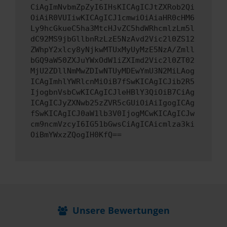
CiAgImNvbmZpZyI6IHsKICAgICJtZXRob2Qi
OiAiR0VUIiwKICAgICJ1cmwiOiAiaHR0cHM6
Ly9hcGkueC5ha3MtcHJvZC5hdWRhcmlzLm5l
dC92MS9jbGllbnRzLzE5NzAvd2Vic2l0ZS12
ZWhpY2xlcy8yNjkwMTUxMyUyMzE5NzA/Zmll
bGQ9aW50ZXJuYWxOdW1iZXImd2Vic2l0ZT02
MjU2ZDllNmMwZDIwNTUyMDEwYmU3N2MiLAog
ICAgImhlYWRlcnMiOiB7fSwKICAgICJib2R5
IjogbnVsbCwKICAgICJleHBlY3QiOiB7CiAg
ICAgICJyZXNwb25zZVR5cGUiOiAiIgogICAg
fSwKICAgICJ0aW1lb3V0IjogMCwKICAgICJw
cm9ncmVzcyI6IG51bGwsCiAgICAicmlza3ki
OiBmYWxzZQogIH0KfQ==
Unsere Bewertungen