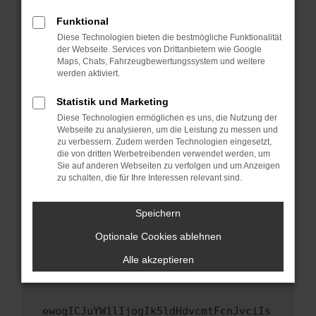
Fenster?
Funktional
Starte dein Gerät neu.
Diese Technologien bieten die bestmögliche Funktionalität
Das kann manchmal helfen, vorübergehende
der Webseite. Services von Drittanbietern wie Google
Maps, Chats, Fahrzeugbewertungssystem und weitere
Probleme zu beheben.
werden aktiviert.
Stelle sicher, dass dein Browser und dein
Betriebssystem auf dem neuesten Stand
Statistik und Marketing
sind.
Diese Technologien ermöglichen es uns, die Nutzung der
Webseite zu analysieren, um die Leistung zu messen und
Veraltete Software birgt nicht nur ein
zu verbessern. Zudem werden Technologien eingesetzt,
Sicherheitsrisiko, sondern kann auch dazu
die von dritten Werbetreibenden verwendet werden, um
führen, dass bestimmte Funktionen nicht mehr
Sie auf anderen Webseiten zu verfolgen und um Anzeigen
unterstützt werden.
zu schalten, die für Ihre Interessen relevant sind.
Wende dich an den Webseitenbetreiber.
Speichern
Wenn du alle oben genannten Schritte versucht
hast, kontaktiere uns bitte. Wir werden
Optionale Cookies ablehnen
versuchen, das Problem zu beheben. Du kannst
Alle akzeptieren
uns diesen Text schicken, um uns bei der
Fehlersuche zu unterstützen:
ewogICJuYW1lIjogIk5ldHdvcmtFcnJvciIs