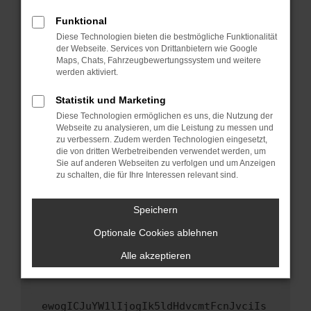
Fenster?
Funktional
Starte dein Gerät neu.
Diese Technologien bieten die bestmögliche Funktionalität
Das kann manchmal helfen, vorübergehende
der Webseite. Services von Drittanbietern wie Google
Maps, Chats, Fahrzeugbewertungssystem und weitere
Probleme zu beheben.
werden aktiviert.
Stelle sicher, dass dein Browser und dein
Betriebssystem auf dem neuesten Stand
Statistik und Marketing
sind.
Diese Technologien ermöglichen es uns, die Nutzung der
Webseite zu analysieren, um die Leistung zu messen und
Veraltete Software birgt nicht nur ein
zu verbessern. Zudem werden Technologien eingesetzt,
Sicherheitsrisiko, sondern kann auch dazu
die von dritten Werbetreibenden verwendet werden, um
führen, dass bestimmte Funktionen nicht mehr
Sie auf anderen Webseiten zu verfolgen und um Anzeigen
unterstützt werden.
zu schalten, die für Ihre Interessen relevant sind.
Wende dich an den Webseitenbetreiber.
Speichern
Wenn du alle oben genannten Schritte versucht
hast, kontaktiere uns bitte. Wir werden
Optionale Cookies ablehnen
versuchen, das Problem zu beheben. Du kannst
Alle akzeptieren
uns diesen Text schicken, um uns bei der
Fehlersuche zu unterstützen:
ewogICJuYW1lIjogIk5ldHdvcmtFcnJvciIs