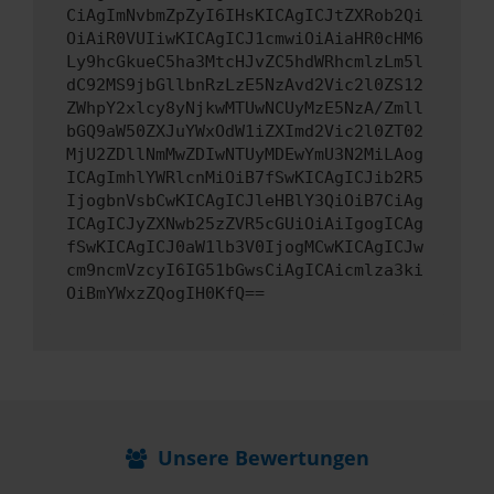
CiAgImNvbmZpZyI6IHsKICAgICJtZXRob2Qi
OiAiR0VUIiwKICAgICJ1cmwiOiAiaHR0cHM6
Ly9hcGkueC5ha3MtcHJvZC5hdWRhcmlzLm5l
dC92MS9jbGllbnRzLzE5NzAvd2Vic2l0ZS12
ZWhpY2xlcy8yNjkwMTUwNCUyMzE5NzA/Zmll
bGQ9aW50ZXJuYWxOdW1iZXImd2Vic2l0ZT02
MjU2ZDllNmMwZDIwNTUyMDEwYmU3N2MiLAog
ICAgImhlYWRlcnMiOiB7fSwKICAgICJib2R5
IjogbnVsbCwKICAgICJleHBlY3QiOiB7CiAg
ICAgICJyZXNwb25zZVR5cGUiOiAiIgogICAg
fSwKICAgICJ0aW1lb3V0IjogMCwKICAgICJw
cm9ncmVzcyI6IG51bGwsCiAgICAicmlza3ki
OiBmYWxzZQogIH0KfQ==
Unsere Bewertungen