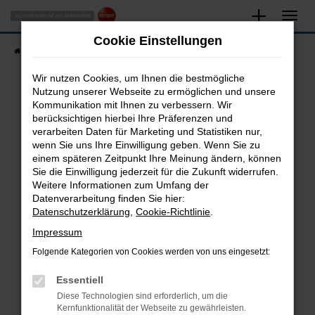
Zum
Hauptinhalt
Cookie Einstellungen
springen
Startseite
Fahrzeugangebote
Fahrzeugsuche
Wir nutzen Cookies, um Ihnen die bestmögliche
Nutzung unserer Webseite zu ermöglichen und unsere
Kommunikation mit Ihnen zu verbessern. Wir
Fehler: Network Error
berücksichtigen hierbei Ihre Präferenzen und
verarbeiten Daten für Marketing und Statistiken nur,
Beim Laden ist ein Fehler aufgetreten.
wenn Sie uns Ihre Einwilligung geben. Wenn Sie zu
Hier sind ein paar Tipps, die dir helfen können:
einem späteren Zeitpunkt Ihre Meinung ändern, können
Sie die Einwilligung jederzeit für die Zukunft widerrufen.
Überprüfe deine Firewall und deine
Weitere Informationen zum Umfang der
Internetverbindung.
Datenverarbeitung finden Sie hier:
Datenschutzerklärung
,
Cookie-Richtlinie
.
Laden andere Webseiten, zum Beispiel deine
Suchmaschine?
Impressum
Prüfe deine Browsererweiterungen.
Folgende Kategorien von Cookies werden von uns eingesetzt:
Manche Erweiterungen, wie Werbeblocker,
Essentiell
können das Laden bestimmter Seiten
verhindern. Funktioniert die Seite in einem
Diese Technologien sind erforderlich, um die
Kernfunktionalität der Webseite zu gewährleisten.
anderen Browser oder in einem privaten