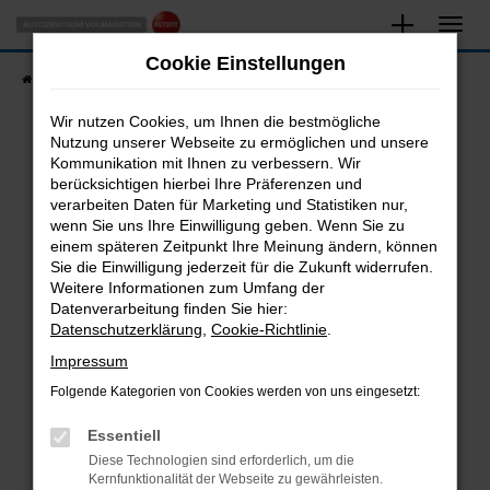
Zum
Hauptinhalt
Cookie Einstellungen
springen
Startseite
Fahrzeugangebote
Fahrzeugsuche
Wir nutzen Cookies, um Ihnen die bestmögliche
Nutzung unserer Webseite zu ermöglichen und unsere
Kommunikation mit Ihnen zu verbessern. Wir
Fehler: Network Error
berücksichtigen hierbei Ihre Präferenzen und
verarbeiten Daten für Marketing und Statistiken nur,
Beim Laden ist ein Fehler aufgetreten.
wenn Sie uns Ihre Einwilligung geben. Wenn Sie zu
Hier sind ein paar Tipps, die dir helfen können:
einem späteren Zeitpunkt Ihre Meinung ändern, können
Sie die Einwilligung jederzeit für die Zukunft widerrufen.
Überprüfe deine Firewall und deine
Weitere Informationen zum Umfang der
Internetverbindung.
Datenverarbeitung finden Sie hier:
Datenschutzerklärung
,
Cookie-Richtlinie
.
Laden andere Webseiten, zum Beispiel deine
Suchmaschine?
Impressum
Prüfe deine Browsererweiterungen.
Folgende Kategorien von Cookies werden von uns eingesetzt:
Manche Erweiterungen, wie Werbeblocker,
Essentiell
können das Laden bestimmter Seiten
verhindern. Funktioniert die Seite in einem
Diese Technologien sind erforderlich, um die
Kernfunktionalität der Webseite zu gewährleisten.
anderen Browser oder in einem privaten