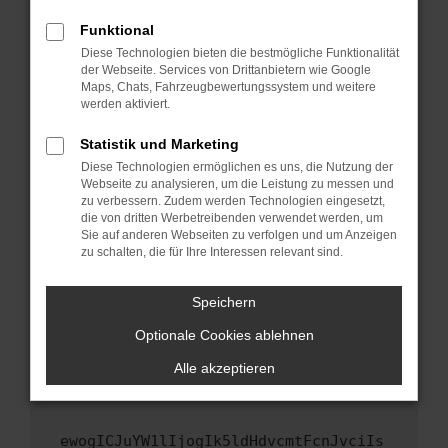
Fenster?
Funktional
Starte dein Gerät neu.
Diese Technologien bieten die bestmögliche Funktionalität
Das kann manchmal helfen, vorübergehende
der Webseite. Services von Drittanbietern wie Google
Maps, Chats, Fahrzeugbewertungssystem und weitere
Probleme zu beheben.
werden aktiviert.
Stelle sicher, dass dein Browser und dein
Betriebssystem auf dem neuesten Stand
Statistik und Marketing
sind.
Diese Technologien ermöglichen es uns, die Nutzung der
Webseite zu analysieren, um die Leistung zu messen und
Veraltete Software birgt nicht nur ein
zu verbessern. Zudem werden Technologien eingesetzt,
Sicherheitsrisiko, sondern kann auch dazu
die von dritten Werbetreibenden verwendet werden, um
führen, dass bestimmte Funktionen nicht mehr
Sie auf anderen Webseiten zu verfolgen und um Anzeigen
unterstützt werden.
zu schalten, die für Ihre Interessen relevant sind.
Wende dich an den Webseitenbetreiber.
Speichern
Wenn du alle oben genannten Schritte versucht
hast, kontaktiere uns bitte. Wir werden
Optionale Cookies ablehnen
versuchen, das Problem zu beheben. Du kannst
Alle akzeptieren
uns diesen Text schicken, um uns bei der
Fehlersuche zu unterstützen:
ewogICJuYW1lIjogIk5ldHdvcmtFcnJvciIs