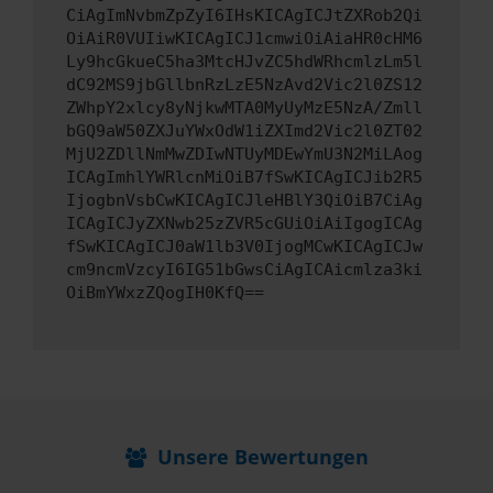
CiAgImNvbmZpZyI6IHsKICAgICJtZXRob2Qi
OiAiR0VUIiwKICAgICJ1cmwiOiAiaHR0cHM6
Ly9hcGkueC5ha3MtcHJvZC5hdWRhcmlzLm5l
dC92MS9jbGllbnRzLzE5NzAvd2Vic2l0ZS12
ZWhpY2xlcy8yNjkwMTA0MyUyMzE5NzA/Zmll
bGQ9aW50ZXJuYWxOdW1iZXImd2Vic2l0ZT02
MjU2ZDllNmMwZDIwNTUyMDEwYmU3N2MiLAog
ICAgImhlYWRlcnMiOiB7fSwKICAgICJib2R5
IjogbnVsbCwKICAgICJleHBlY3QiOiB7CiAg
ICAgICJyZXNwb25zZVR5cGUiOiAiIgogICAg
fSwKICAgICJ0aW1lb3V0IjogMCwKICAgICJw
cm9ncmVzcyI6IG51bGwsCiAgICAicmlza3ki
OiBmYWxzZQogIH0KfQ==
Unsere Bewertungen