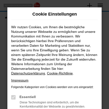
Zum
Hauptinhalt
Cookie Einstellungen
springen
Startseite
Fahrzeugangebote
Fahrzeugsuche
Wir nutzen Cookies, um Ihnen die bestmögliche
Nutzung unserer Webseite zu ermöglichen und unsere
Kommunikation mit Ihnen zu verbessern. Wir
Fehler: Network Error
berücksichtigen hierbei Ihre Präferenzen und
verarbeiten Daten für Marketing und Statistiken nur,
Beim Laden ist ein Fehler aufgetreten.
wenn Sie uns Ihre Einwilligung geben. Wenn Sie zu
Hier sind ein paar Tipps, die dir helfen können:
einem späteren Zeitpunkt Ihre Meinung ändern, können
Sie die Einwilligung jederzeit für die Zukunft widerrufen.
Überprüfe deine Firewall und deine
Weitere Informationen zum Umfang der
Internetverbindung.
Datenverarbeitung finden Sie hier:
Datenschutzerklärung
,
Cookie-Richtlinie
.
Laden andere Webseiten, zum Beispiel deine
Suchmaschine?
Impressum
Prüfe deine Browsererweiterungen.
Folgende Kategorien von Cookies werden von uns eingesetzt:
Manche Erweiterungen, wie Werbeblocker,
Essentiell
können das Laden bestimmter Seiten
verhindern. Funktioniert die Seite in einem
Diese Technologien sind erforderlich, um die
Kernfunktionalität der Webseite zu gewährleisten.
anderen Browser oder in einem privaten