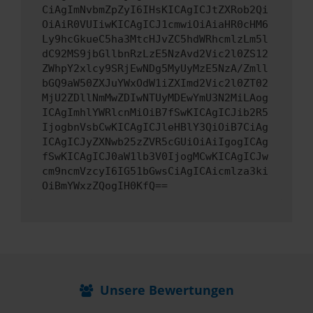
CiAgImNvbmZpZyI6IHsKICAgICJtZXRob2Qi
OiAiR0VUIiwKICAgICJ1cmwiOiAiaHR0cHM6
Ly9hcGkueC5ha3MtcHJvZC5hdWRhcmlzLm5l
dC92MS9jbGllbnRzLzE5NzAvd2Vic2l0ZS12
ZWhpY2xlcy9SRjEwNDg5MyUyMzE5NzA/Zmll
bGQ9aW50ZXJuYWxOdW1iZXImd2Vic2l0ZT02
MjU2ZDllNmMwZDIwNTUyMDEwYmU3N2MiLAog
ICAgImhlYWRlcnMiOiB7fSwKICAgICJib2R5
IjogbnVsbCwKICAgICJleHBlY3QiOiB7CiAg
ICAgICJyZXNwb25zZVR5cGUiOiAiIgogICAg
fSwKICAgICJ0aW1lb3V0IjogMCwKICAgICJw
cm9ncmVzcyI6IG51bGwsCiAgICAicmlza3ki
OiBmYWxzZQogIH0KfQ==
Unsere Bewertungen