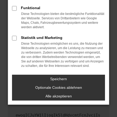
Fenster?
Funktional
Starte dein Gerät neu.
Diese Technologien bieten die bestmögliche Funktionalität
Das kann manchmal helfen, vorübergehende
der Webseite. Services von Drittanbietern wie Google
Maps, Chats, Fahrzeugbewertungssystem und weitere
Probleme zu beheben.
werden aktiviert.
Stelle sicher, dass dein Browser und dein
Betriebssystem auf dem neuesten Stand
Statistik und Marketing
sind.
Diese Technologien ermöglichen es uns, die Nutzung der
Webseite zu analysieren, um die Leistung zu messen und
Veraltete Software birgt nicht nur ein
zu verbessern. Zudem werden Technologien eingesetzt,
Sicherheitsrisiko, sondern kann auch dazu
die von dritten Werbetreibenden verwendet werden, um
führen, dass bestimmte Funktionen nicht mehr
Sie auf anderen Webseiten zu verfolgen und um Anzeigen
unterstützt werden.
zu schalten, die für Ihre Interessen relevant sind.
Wende dich an den Webseitenbetreiber.
Speichern
Wenn du alle oben genannten Schritte versucht
hast, kontaktiere uns bitte. Wir werden
Optionale Cookies ablehnen
versuchen, das Problem zu beheben. Du kannst
Alle akzeptieren
uns diesen Text schicken, um uns bei der
Fehlersuche zu unterstützen:
ewogICJuYW1lIjogIk5ldHdvcmtFcnJvciIs