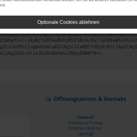
on dritten Werbetreibenden verwendet werden, um Sie auf anderen Webseiten zu ve
ind.
ontaktiere uns bitte. Wir werden versuchen, das Problem zu behe
Optionale Cookies ablehnen
vbmZpZyI6IHsKICAgICJtZXRob2QiOiAiR0VUIiwKICAgICJ1
2ZWhpY2xlcy8yNjYzMTAyMiUyMzE5NzA/ZmllbGQ9aW50ZXJu
gICJib2R5IjogbnVsbCwKICAgICJleHBlY3QiOiB7CiAgICAg
sCiAgICAicmlza3kiOiBmYWxzZQogIH0KfQ==
Öffnungszeiten & Kontakt
Verkauf:
Montag bis Freitag:
10:00 bis 18:00 Uhr
Samstag: