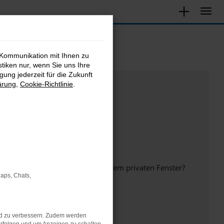
 Kommunikation mit Ihnen zu
stiken nur, wenn Sie uns Ihre
ung jederzeit für die Zukunft
ärung
,
Cookie-Richtlinie
.
inem anderen Browser oder in einem privaten Fenster?
Maps, Chats,
nd zu verbessern. Zudem werden
ht mehr unterstützt werden.