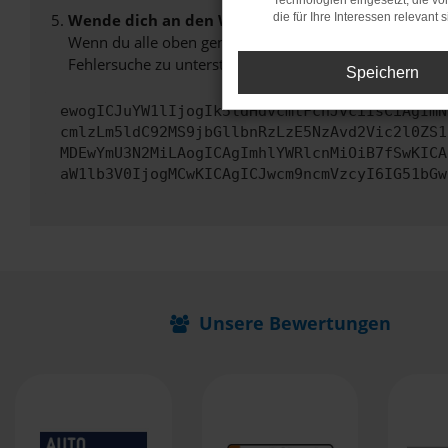
Technologien eingesetzt, die v
Wende dich an den Webseitenbetreiber.
die für Ihre Interessen relevant s
Wenn du alle oben genannten Schritte versucht hast, k
Fehlersuche zu unterstützen:
Speichern
ewogICJuYW1lIjogIk5ldHdvcmtFcnJvciIsCiAgImN
cmlzLm5ldC92MS9jbGllbnRzLzE5NzAvd2Vic2l0ZS1
MDEwYmU3N2MiLAogICAgImhlYWRlcnMiOiB7fSwKICA
aW1lb3V0IjogMCwKICAgICJwcm9ncmVzcyI6IG51bGw
Unsere Bewertungen