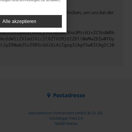
rfolgen und um Anzeigen zu schalten,
ben. Du kannst uns diesen Text schicken, um uns bei der
Alle akzeptieren
cmwiOiAiaHR0cHM6Ly9hcGkueC5ha3MtcHJvZC5hdWRh
YWxOdW1iZXImd2Vic2l0ZT02MjU2ZDllNmMwZDIwNTUy
ICJyZXNwb25zZVR5cGUiOiAiIgogICAgfSwKICAgICJ0
Postadresse
Autozentrum Volmarstein GmbH & Co. KG
Schöllinger Feld 2-6
58300 Wetter