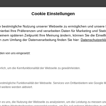
Cookie Einstellungen
ie bestmögliche Nutzung unserer Webseite zu ermöglichen und unsere
hierbei Ihre Präferenzen und verarbeiten Daten für Marketing und Stati
einem späteren Zeitpunkt Ihre Meinung ändern, können Sie die Einwillig
en zum Umfang der Datenverarbeitung finden Sie hier:
Datenschutzerkl
en von uns eingesetzt:
indung.
hine?
rlich, um die Kernfunktionalität der Webseite zu gewährleisten.
aden bestimmter Seiten verhindern. Funktioniert die Seite in e
estmögliche Funktionalität der Webseite. Services von Drittanbietern wie Google 
eitere werden aktiviert.
 zu beheben.
bssystem auf dem neuesten Stand sind.
 es uns, die Nutzung der Webseite zu analysieren, um die Leistung zu messen u
ko, sondern kann auch dazu führen, dass bestimmte Funktionen nic