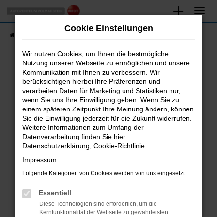
Zum
Hauptinhalt
Cookie Einstellungen
springen
Startseite
Fahrzeugangebote
Fahrzeugsuche
Wir nutzen Cookies, um Ihnen die bestmögliche
Nutzung unserer Webseite zu ermöglichen und unsere
Kommunikation mit Ihnen zu verbessern. Wir
Fehler: Network Error
berücksichtigen hierbei Ihre Präferenzen und
verarbeiten Daten für Marketing und Statistiken nur,
Beim Laden ist ein Fehler aufgetreten.
wenn Sie uns Ihre Einwilligung geben. Wenn Sie zu
Hier sind ein paar Tipps, die dir helfen können:
einem späteren Zeitpunkt Ihre Meinung ändern, können
Sie die Einwilligung jederzeit für die Zukunft widerrufen.
Überprüfe deine Firewall und deine
Weitere Informationen zum Umfang der
Internetverbindung.
Datenverarbeitung finden Sie hier:
Datenschutzerklärung
,
Cookie-Richtlinie
.
Laden andere Webseiten, zum Beispiel deine
Suchmaschine?
Impressum
Prüfe deine Browsererweiterungen.
Folgende Kategorien von Cookies werden von uns eingesetzt:
Manche Erweiterungen, wie Werbeblocker,
Essentiell
können das Laden bestimmter Seiten
verhindern. Funktioniert die Seite in einem
Diese Technologien sind erforderlich, um die
Kernfunktionalität der Webseite zu gewährleisten.
anderen Browser oder in einem privaten