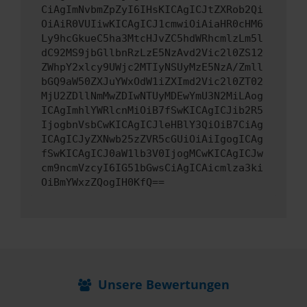
CiAgImNvbmZpZyI6IHsKICAgICJtZXRob2Qi
OiAiR0VUIiwKICAgICJ1cmwiOiAiaHR0cHM6
Ly9hcGkueC5ha3MtcHJvZC5hdWRhcmlzLm5l
dC92MS9jbGllbnRzLzE5NzAvd2Vic2l0ZS12
ZWhpY2xlcy9UWjc2MTIyNSUyMzE5NzA/Zmll
bGQ9aW50ZXJuYWxOdW1iZXImd2Vic2l0ZT02
MjU2ZDllNmMwZDIwNTUyMDEwYmU3N2MiLAog
ICAgImhlYWRlcnMiOiB7fSwKICAgICJib2R5
IjogbnVsbCwKICAgICJleHBlY3QiOiB7CiAg
ICAgICJyZXNwb25zZVR5cGUiOiAiIgogICAg
fSwKICAgICJ0aW1lb3V0IjogMCwKICAgICJw
cm9ncmVzcyI6IG51bGwsCiAgICAicmlza3ki
OiBmYWxzZQogIH0KfQ==
Unsere Bewertungen