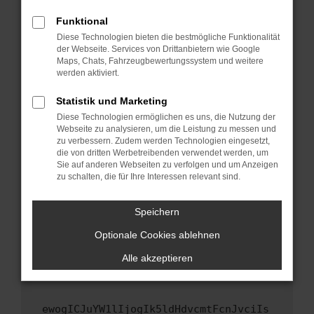
Fenster?
Funktional
Starte dein Gerät neu.
Diese Technologien bieten die bestmögliche Funktionalität
Das kann manchmal helfen, vorübergehende
der Webseite. Services von Drittanbietern wie Google
Maps, Chats, Fahrzeugbewertungssystem und weitere
Probleme zu beheben.
werden aktiviert.
Stelle sicher, dass dein Browser und dein
Betriebssystem auf dem neuesten Stand
Statistik und Marketing
sind.
Diese Technologien ermöglichen es uns, die Nutzung der
Webseite zu analysieren, um die Leistung zu messen und
Veraltete Software birgt nicht nur ein
zu verbessern. Zudem werden Technologien eingesetzt,
Sicherheitsrisiko, sondern kann auch dazu
die von dritten Werbetreibenden verwendet werden, um
führen, dass bestimmte Funktionen nicht mehr
Sie auf anderen Webseiten zu verfolgen und um Anzeigen
unterstützt werden.
zu schalten, die für Ihre Interessen relevant sind.
Wende dich an den Webseitenbetreiber.
Speichern
Wenn du alle oben genannten Schritte versucht
hast, kontaktiere uns bitte. Wir werden
Optionale Cookies ablehnen
versuchen, das Problem zu beheben. Du kannst
Alle akzeptieren
uns diesen Text schicken, um uns bei der
Fehlersuche zu unterstützen:
ewogICJuYW1lIjogIk5ldHdvcmtFcnJvciIs