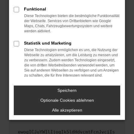
Fenster?
Funktional
Starte dein Gerät neu.
Diese Technologien bieten die bestmögliche Funktionalität
Das kann manchmal helfen, vorübergehende
der Webseite. Services von Drittanbietern wie Google
Maps, Chats, Fahrzeugbewertungssystem und weitere
Probleme zu beheben.
werden aktiviert.
Stelle sicher, dass dein Browser und dein
Betriebssystem auf dem neuesten Stand
Statistik und Marketing
sind.
Diese Technologien ermöglichen es uns, die Nutzung der
Webseite zu analysieren, um die Leistung zu messen und
Veraltete Software birgt nicht nur ein
zu verbessern. Zudem werden Technologien eingesetzt,
Sicherheitsrisiko, sondern kann auch dazu
die von dritten Werbetreibenden verwendet werden, um
führen, dass bestimmte Funktionen nicht mehr
Sie auf anderen Webseiten zu verfolgen und um Anzeigen
unterstützt werden.
zu schalten, die für Ihre Interessen relevant sind.
Wende dich an den Webseitenbetreiber.
Speichern
Wenn du alle oben genannten Schritte versucht
hast, kontaktiere uns bitte. Wir werden
Optionale Cookies ablehnen
versuchen, das Problem zu beheben. Du kannst
Alle akzeptieren
uns diesen Text schicken, um uns bei der
Fehlersuche zu unterstützen:
ewogICJuYW1lIjogIk5ldHdvcmtFcnJvciIs