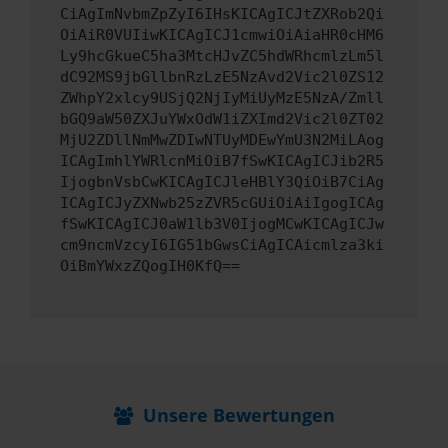
CiAgImNvbmZpZyI6IHsKICAgICJtZXRob2Qi
OiAiR0VUIiwKICAgICJ1cmwiOiAiaHR0cHM6
Ly9hcGkueC5ha3MtcHJvZC5hdWRhcmlzLm5l
dC92MS9jbGllbnRzLzE5NzAvd2Vic2l0ZS12
ZWhpY2xlcy9USjQ2NjIyMiUyMzE5NzA/Zmll
bGQ9aW50ZXJuYWxOdW1iZXImd2Vic2l0ZT02
MjU2ZDllNmMwZDIwNTUyMDEwYmU3N2MiLAog
ICAgImhlYWRlcnMiOiB7fSwKICAgICJib2R5
IjogbnVsbCwKICAgICJleHBlY3QiOiB7CiAg
ICAgICJyZXNwb25zZVR5cGUiOiAiIgogICAg
fSwKICAgICJ0aW1lb3V0IjogMCwKICAgICJw
cm9ncmVzcyI6IG51bGwsCiAgICAicmlza3ki
OiBmYWxzZQogIH0KfQ==
Unsere Bewertungen