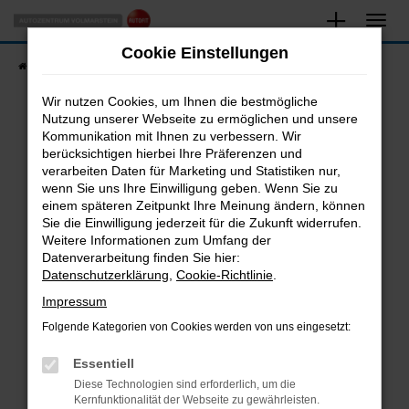
Zum
Hauptinhalt
Cookie Einstellungen
springen
Startseite
Fahrzeugangebote
Fahrzeugsuche
Wir nutzen Cookies, um Ihnen die bestmögliche
Nutzung unserer Webseite zu ermöglichen und unsere
Kommunikation mit Ihnen zu verbessern. Wir
Fehler: Network Error
berücksichtigen hierbei Ihre Präferenzen und
verarbeiten Daten für Marketing und Statistiken nur,
Beim Laden ist ein Fehler aufgetreten.
wenn Sie uns Ihre Einwilligung geben. Wenn Sie zu
Hier sind ein paar Tipps, die dir helfen können:
einem späteren Zeitpunkt Ihre Meinung ändern, können
Sie die Einwilligung jederzeit für die Zukunft widerrufen.
Überprüfe deine Firewall und deine
Weitere Informationen zum Umfang der
Internetverbindung.
Datenverarbeitung finden Sie hier:
Datenschutzerklärung
,
Cookie-Richtlinie
.
Laden andere Webseiten, zum Beispiel deine
Suchmaschine?
Impressum
Prüfe deine Browsererweiterungen.
Folgende Kategorien von Cookies werden von uns eingesetzt:
Manche Erweiterungen, wie Werbeblocker,
Essentiell
können das Laden bestimmter Seiten
verhindern. Funktioniert die Seite in einem
Diese Technologien sind erforderlich, um die
Kernfunktionalität der Webseite zu gewährleisten.
anderen Browser oder in einem privaten