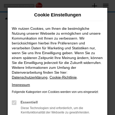
Zum
Hauptinhalt
Cookie Einstellungen
springen
Startseite
Fahrzeugangebote
Fahrzeugsuche
Wir nutzen Cookies, um Ihnen die bestmögliche
Nutzung unserer Webseite zu ermöglichen und unsere
Kommunikation mit Ihnen zu verbessern. Wir
Fehler: Network Error
berücksichtigen hierbei Ihre Präferenzen und
verarbeiten Daten für Marketing und Statistiken nur,
Beim Laden ist ein Fehler aufgetreten.
wenn Sie uns Ihre Einwilligung geben. Wenn Sie zu
Hier sind ein paar Tipps, die dir helfen können:
einem späteren Zeitpunkt Ihre Meinung ändern, können
Sie die Einwilligung jederzeit für die Zukunft widerrufen.
Überprüfe deine Firewall und deine
Weitere Informationen zum Umfang der
Internetverbindung.
Datenverarbeitung finden Sie hier:
Datenschutzerklärung
,
Cookie-Richtlinie
.
Laden andere Webseiten, zum Beispiel deine
Suchmaschine?
Impressum
Prüfe deine Browsererweiterungen.
Folgende Kategorien von Cookies werden von uns eingesetzt:
Manche Erweiterungen, wie Werbeblocker,
Essentiell
können das Laden bestimmter Seiten
verhindern. Funktioniert die Seite in einem
Diese Technologien sind erforderlich, um die
Kernfunktionalität der Webseite zu gewährleisten.
anderen Browser oder in einem privaten