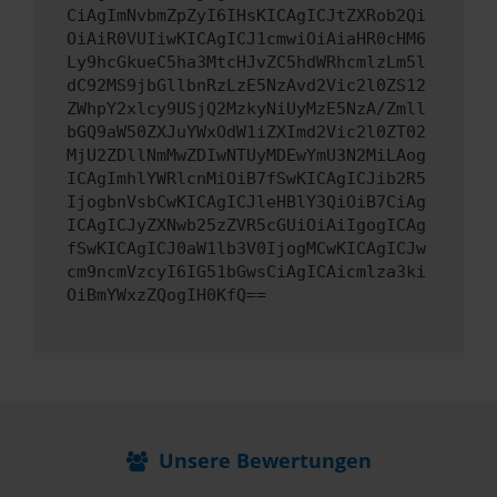
CiAgImNvbmZpZyI6IHsKICAgICJtZXRob2Qi
OiAiR0VUIiwKICAgICJ1cmwiOiAiaHR0cHM6
Ly9hcGkueC5ha3MtcHJvZC5hdWRhcmlzLm5l
dC92MS9jbGllbnRzLzE5NzAvd2Vic2l0ZS12
ZWhpY2xlcy9USjQ2MzkyNiUyMzE5NzA/Zmll
bGQ9aW50ZXJuYWxOdW1iZXImd2Vic2l0ZT02
MjU2ZDllNmMwZDIwNTUyMDEwYmU3N2MiLAog
ICAgImhlYWRlcnMiOiB7fSwKICAgICJib2R5
IjogbnVsbCwKICAgICJleHBlY3QiOiB7CiAg
ICAgICJyZXNwb25zZVR5cGUiOiAiIgogICAg
fSwKICAgICJ0aW1lb3V0IjogMCwKICAgICJw
cm9ncmVzcyI6IG51bGwsCiAgICAicmlza3ki
OiBmYWxzZQogIH0KfQ==
Unsere Bewertungen