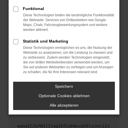
Fenster?
Funktional
Starte dein Gerät neu.
Diese Technologien bieten die bestmögliche Funktionalität
Das kann manchmal helfen, vorübergehende
der Webseite. Services von Drittanbietern wie Google
Maps, Chats, Fahrzeugbewertungssystem und weitere
Probleme zu beheben.
werden aktiviert.
Stelle sicher, dass dein Browser und dein
Betriebssystem auf dem neuesten Stand
Statistik und Marketing
sind.
Diese Technologien ermöglichen es uns, die Nutzung der
Webseite zu analysieren, um die Leistung zu messen und
Veraltete Software birgt nicht nur ein
zu verbessern. Zudem werden Technologien eingesetzt,
Sicherheitsrisiko, sondern kann auch dazu
die von dritten Werbetreibenden verwendet werden, um
führen, dass bestimmte Funktionen nicht mehr
Sie auf anderen Webseiten zu verfolgen und um Anzeigen
unterstützt werden.
zu schalten, die für Ihre Interessen relevant sind.
Wende dich an den Webseitenbetreiber.
Speichern
Wenn du alle oben genannten Schritte versucht
hast, kontaktiere uns bitte. Wir werden
Optionale Cookies ablehnen
versuchen, das Problem zu beheben. Du kannst
Alle akzeptieren
uns diesen Text schicken, um uns bei der
Fehlersuche zu unterstützen:
ewogICJuYW1lIjogIk5ldHdvcmtFcnJvciIs