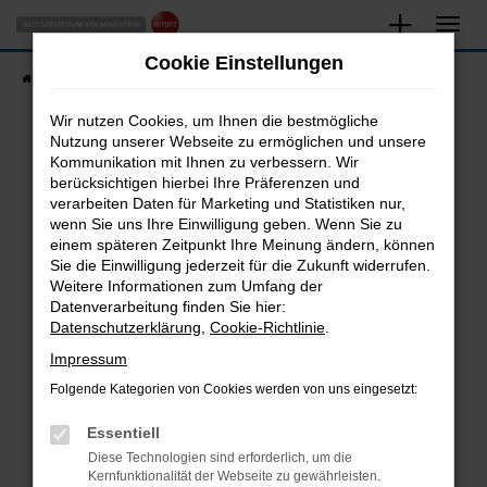
Zum
Hauptinhalt
Cookie Einstellungen
springen
Startseite
Fahrzeugangebote
Fahrzeugsuche
Wir nutzen Cookies, um Ihnen die bestmögliche
Nutzung unserer Webseite zu ermöglichen und unsere
Kommunikation mit Ihnen zu verbessern. Wir
Fehler: Network Error
berücksichtigen hierbei Ihre Präferenzen und
verarbeiten Daten für Marketing und Statistiken nur,
Beim Laden ist ein Fehler aufgetreten.
wenn Sie uns Ihre Einwilligung geben. Wenn Sie zu
Hier sind ein paar Tipps, die dir helfen können:
einem späteren Zeitpunkt Ihre Meinung ändern, können
Sie die Einwilligung jederzeit für die Zukunft widerrufen.
Überprüfe deine Firewall und deine
Weitere Informationen zum Umfang der
Internetverbindung.
Datenverarbeitung finden Sie hier:
Datenschutzerklärung
,
Cookie-Richtlinie
.
Laden andere Webseiten, zum Beispiel deine
Suchmaschine?
Impressum
Prüfe deine Browsererweiterungen.
Folgende Kategorien von Cookies werden von uns eingesetzt:
Manche Erweiterungen, wie Werbeblocker,
Essentiell
können das Laden bestimmter Seiten
verhindern. Funktioniert die Seite in einem
Diese Technologien sind erforderlich, um die
Kernfunktionalität der Webseite zu gewährleisten.
anderen Browser oder in einem privaten