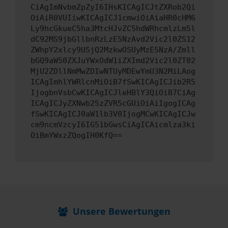
CiAgImNvbmZpZyI6IHsKICAgICJtZXRob2Qi
OiAiR0VUIiwKICAgICJ1cmwiOiAiaHR0cHM6
Ly9hcGkueC5ha3MtcHJvZC5hdWRhcmlzLm5l
dC92MS9jbGllbnRzLzE5NzAvd2Vic2l0ZS12
ZWhpY2xlcy9USjQ2MzkwOSUyMzE5NzA/Zmll
bGQ9aW50ZXJuYWxOdW1iZXImd2Vic2l0ZT02
MjU2ZDllNmMwZDIwNTUyMDEwYmU3N2MiLAog
ICAgImhlYWRlcnMiOiB7fSwKICAgICJib2R5
IjogbnVsbCwKICAgICJleHBlY3QiOiB7CiAg
ICAgICJyZXNwb25zZVR5cGUiOiAiIgogICAg
fSwKICAgICJ0aW1lb3V0IjogMCwKICAgICJw
cm9ncmVzcyI6IG51bGwsCiAgICAicmlza3ki
OiBmYWxzZQogIH0KfQ==
Unsere Bewertungen