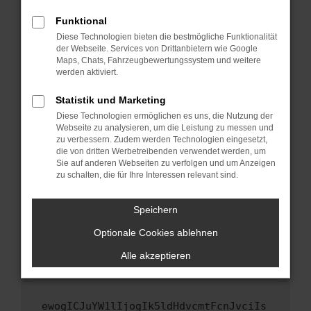
Fenster?
Funktional
Starte dein Gerät neu.
Diese Technologien bieten die bestmögliche Funktionalität
Das kann manchmal helfen, vorübergehende
der Webseite. Services von Drittanbietern wie Google
Maps, Chats, Fahrzeugbewertungssystem und weitere
Probleme zu beheben.
werden aktiviert.
Stelle sicher, dass dein Browser und dein
Betriebssystem auf dem neuesten Stand
Statistik und Marketing
sind.
Diese Technologien ermöglichen es uns, die Nutzung der
Webseite zu analysieren, um die Leistung zu messen und
Veraltete Software birgt nicht nur ein
zu verbessern. Zudem werden Technologien eingesetzt,
Sicherheitsrisiko, sondern kann auch dazu
die von dritten Werbetreibenden verwendet werden, um
führen, dass bestimmte Funktionen nicht mehr
Sie auf anderen Webseiten zu verfolgen und um Anzeigen
unterstützt werden.
zu schalten, die für Ihre Interessen relevant sind.
Wende dich an den Webseitenbetreiber.
Speichern
Wenn du alle oben genannten Schritte versucht
hast, kontaktiere uns bitte. Wir werden
Optionale Cookies ablehnen
versuchen, das Problem zu beheben. Du kannst
Alle akzeptieren
uns diesen Text schicken, um uns bei der
Fehlersuche zu unterstützen:
ewogICJuYW1lIjogIk5ldHdvcmtFcnJvciIs