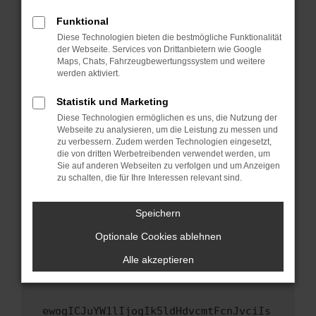
Fenster?
Funktional
Starte dein Gerät neu.
Diese Technologien bieten die bestmögliche Funktionalität
Das kann manchmal helfen, vorübergehende
der Webseite. Services von Drittanbietern wie Google
Maps, Chats, Fahrzeugbewertungssystem und weitere
Probleme zu beheben.
werden aktiviert.
Stelle sicher, dass dein Browser und dein
Betriebssystem auf dem neuesten Stand
Statistik und Marketing
sind.
Diese Technologien ermöglichen es uns, die Nutzung der
Webseite zu analysieren, um die Leistung zu messen und
Veraltete Software birgt nicht nur ein
zu verbessern. Zudem werden Technologien eingesetzt,
Sicherheitsrisiko, sondern kann auch dazu
die von dritten Werbetreibenden verwendet werden, um
führen, dass bestimmte Funktionen nicht mehr
Sie auf anderen Webseiten zu verfolgen und um Anzeigen
unterstützt werden.
zu schalten, die für Ihre Interessen relevant sind.
Wende dich an den Webseitenbetreiber.
Speichern
Wenn du alle oben genannten Schritte versucht
hast, kontaktiere uns bitte. Wir werden
Optionale Cookies ablehnen
versuchen, das Problem zu beheben. Du kannst
Alle akzeptieren
uns diesen Text schicken, um uns bei der
Fehlersuche zu unterstützen:
ewogICJuYW1lIjogIk5ldHdvcmtFcnJvciIs