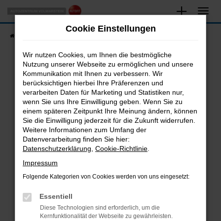
Zum
Hauptinhalt
Cookie Einstellungen
springen
Startseite
Fahrzeugangebote
Fahrzeugsuche
Wir nutzen Cookies, um Ihnen die bestmögliche
Nutzung unserer Webseite zu ermöglichen und unsere
Kommunikation mit Ihnen zu verbessern. Wir
Fehler: Network Error
berücksichtigen hierbei Ihre Präferenzen und
verarbeiten Daten für Marketing und Statistiken nur,
Beim Laden ist ein Fehler aufgetreten.
wenn Sie uns Ihre Einwilligung geben. Wenn Sie zu
Hier sind ein paar Tipps, die dir helfen können:
einem späteren Zeitpunkt Ihre Meinung ändern, können
Sie die Einwilligung jederzeit für die Zukunft widerrufen.
Überprüfe deine Firewall und deine
Weitere Informationen zum Umfang der
Internetverbindung.
Datenverarbeitung finden Sie hier:
Datenschutzerklärung
,
Cookie-Richtlinie
.
Laden andere Webseiten, zum Beispiel deine
Suchmaschine?
Impressum
Prüfe deine Browsererweiterungen.
Folgende Kategorien von Cookies werden von uns eingesetzt:
Manche Erweiterungen, wie Werbeblocker,
Essentiell
können das Laden bestimmter Seiten
verhindern. Funktioniert die Seite in einem
Diese Technologien sind erforderlich, um die
Kernfunktionalität der Webseite zu gewährleisten.
anderen Browser oder in einem privaten