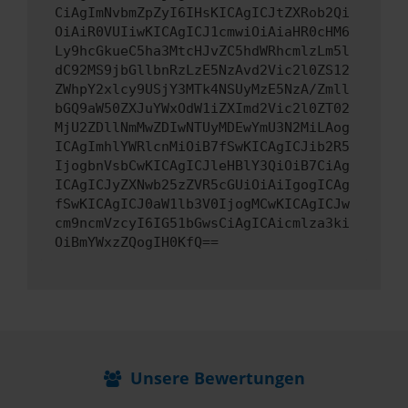
CiAgImNvbmZpZyI6IHsKICAgICJtZXRob2Qi
OiAiR0VUIiwKICAgICJ1cmwiOiAiaHR0cHM6
Ly9hcGkueC5ha3MtcHJvZC5hdWRhcmlzLm5l
dC92MS9jbGllbnRzLzE5NzAvd2Vic2l0ZS12
ZWhpY2xlcy9USjY3MTk4NSUyMzE5NzA/Zmll
bGQ9aW50ZXJuYWxOdW1iZXImd2Vic2l0ZT02
MjU2ZDllNmMwZDIwNTUyMDEwYmU3N2MiLAog
ICAgImhlYWRlcnMiOiB7fSwKICAgICJib2R5
IjogbnVsbCwKICAgICJleHBlY3QiOiB7CiAg
ICAgICJyZXNwb25zZVR5cGUiOiAiIgogICAg
fSwKICAgICJ0aW1lb3V0IjogMCwKICAgICJw
cm9ncmVzcyI6IG51bGwsCiAgICAicmlza3ki
OiBmYWxzZQogIH0KfQ==
Unsere Bewertungen