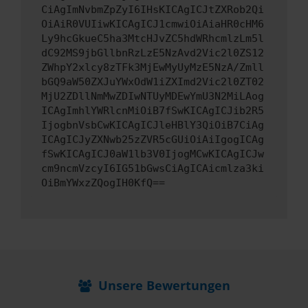
CiAgImNvbmZpZyI6IHsKICAgICJtZXRob2Qi
OiAiR0VUIiwKICAgICJ1cmwiOiAiaHR0cHM6
Ly9hcGkueC5ha3MtcHJvZC5hdWRhcmlzLm5l
dC92MS9jbGllbnRzLzE5NzAvd2Vic2l0ZS12
ZWhpY2xlcy8zTFk3MjEwMyUyMzE5NzA/Zmll
bGQ9aW50ZXJuYWxOdW1iZXImd2Vic2l0ZT02
MjU2ZDllNmMwZDIwNTUyMDEwYmU3N2MiLAog
ICAgImhlYWRlcnMiOiB7fSwKICAgICJib2R5
IjogbnVsbCwKICAgICJleHBlY3QiOiB7CiAg
ICAgICJyZXNwb25zZVR5cGUiOiAiIgogICAg
fSwKICAgICJ0aW1lb3V0IjogMCwKICAgICJw
cm9ncmVzcyI6IG51bGwsCiAgICAicmlza3ki
OiBmYWxzZQogIH0KfQ==
Unsere Bewertungen