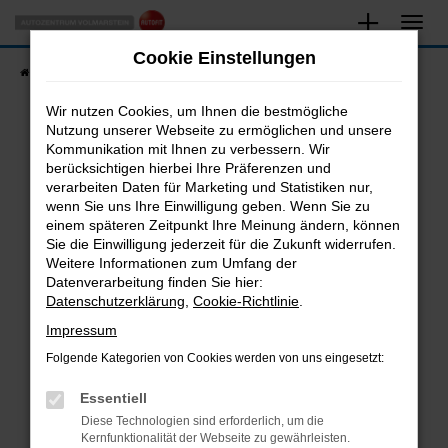
Zum
Hauptinhalt
Cookie Einstellungen
springen
Startseite
Fahrzeugangebote
Fahrzeugsuche
Wir nutzen Cookies, um Ihnen die bestmögliche
Nutzung unserer Webseite zu ermöglichen und unsere
Kommunikation mit Ihnen zu verbessern. Wir
Fehler: Network Error
berücksichtigen hierbei Ihre Präferenzen und
verarbeiten Daten für Marketing und Statistiken nur,
Beim Laden ist ein Fehler aufgetreten.
wenn Sie uns Ihre Einwilligung geben. Wenn Sie zu
Hier sind ein paar Tipps, die dir helfen können:
einem späteren Zeitpunkt Ihre Meinung ändern, können
Sie die Einwilligung jederzeit für die Zukunft widerrufen.
Überprüfe deine Firewall und deine
Weitere Informationen zum Umfang der
Internetverbindung.
Datenverarbeitung finden Sie hier:
Datenschutzerklärung
,
Cookie-Richtlinie
.
Laden andere Webseiten, zum Beispiel deine
Suchmaschine?
Impressum
Prüfe deine Browsererweiterungen.
Folgende Kategorien von Cookies werden von uns eingesetzt:
Manche Erweiterungen, wie Werbeblocker,
Essentiell
können das Laden bestimmter Seiten
verhindern. Funktioniert die Seite in einem
Diese Technologien sind erforderlich, um die
Kernfunktionalität der Webseite zu gewährleisten.
anderen Browser oder in einem privaten