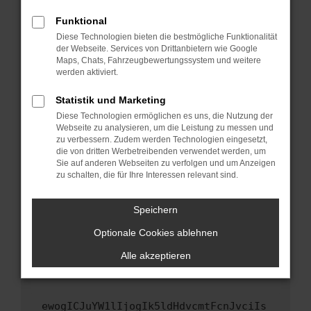
Fenster?
Funktional
Starte dein Gerät neu.
Diese Technologien bieten die bestmögliche Funktionalität
Das kann manchmal helfen, vorübergehende
der Webseite. Services von Drittanbietern wie Google
Maps, Chats, Fahrzeugbewertungssystem und weitere
Probleme zu beheben.
werden aktiviert.
Stelle sicher, dass dein Browser und dein
Betriebssystem auf dem neuesten Stand
Statistik und Marketing
sind.
Diese Technologien ermöglichen es uns, die Nutzung der
Webseite zu analysieren, um die Leistung zu messen und
Veraltete Software birgt nicht nur ein
zu verbessern. Zudem werden Technologien eingesetzt,
Sicherheitsrisiko, sondern kann auch dazu
die von dritten Werbetreibenden verwendet werden, um
führen, dass bestimmte Funktionen nicht mehr
Sie auf anderen Webseiten zu verfolgen und um Anzeigen
unterstützt werden.
zu schalten, die für Ihre Interessen relevant sind.
Wende dich an den Webseitenbetreiber.
Speichern
Wenn du alle oben genannten Schritte versucht
hast, kontaktiere uns bitte. Wir werden
Optionale Cookies ablehnen
versuchen, das Problem zu beheben. Du kannst
Alle akzeptieren
uns diesen Text schicken, um uns bei der
Fehlersuche zu unterstützen:
ewogICJuYW1lIjogIk5ldHdvcmtFcnJvciIs