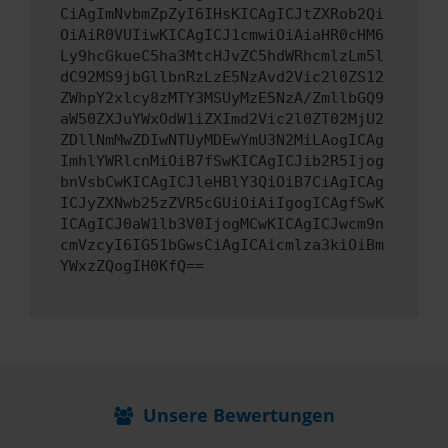
CiAgImNvbmZpZyI6IHsKICAgICJtZXRob2Qi
OiAiR0VUIiwKICAgICJ1cmwiOiAiaHR0cHM6
Ly9hcGkueC5ha3MtcHJvZC5hdWRhcmlzLm5l
dC92MS9jbGllbnRzLzE5NzAvd2Vic2l0ZS12
ZWhpY2xlcy8zMTY3MSUyMzE5NzA/ZmllbGQ9
aW50ZXJuYWxOdW1iZXImd2Vic2l0ZT02MjU2
ZDllNmMwZDIwNTUyMDEwYmU3N2MiLAogICAg
ImhlYWRlcnMiOiB7fSwKICAgICJib2R5Ijog
bnVsbCwKICAgICJleHBlY3QiOiB7CiAgICAg
ICJyZXNwb25zZVR5cGUiOiAiIgogICAgfSwK
ICAgICJ0aW1lb3V0IjogMCwKICAgICJwcm9n
cmVzcyI6IG51bGwsCiAgICAicmlza3kiOiBm
YWxzZQogIH0KfQ==
Unsere Bewertungen