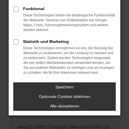
Fenster?
Funktional
Starte dein Gerät neu.
Diese Technologien bieten die bestmögliche Funktionalität
Das kann manchmal helfen, vorübergehende
der Webseite. Services von Drittanbietern wie Google
Maps, Chats, Fahrzeugbewertungssystem und weitere
Probleme zu beheben.
werden aktiviert.
Stelle sicher, dass dein Browser und dein
Betriebssystem auf dem neuesten Stand
Statistik und Marketing
sind.
Diese Technologien ermöglichen es uns, die Nutzung der
Webseite zu analysieren, um die Leistung zu messen und
Veraltete Software birgt nicht nur ein
zu verbessern. Zudem werden Technologien eingesetzt,
Sicherheitsrisiko, sondern kann auch dazu
die von dritten Werbetreibenden verwendet werden, um
führen, dass bestimmte Funktionen nicht mehr
Sie auf anderen Webseiten zu verfolgen und um Anzeigen
unterstützt werden.
zu schalten, die für Ihre Interessen relevant sind.
Wende dich an den Webseitenbetreiber.
Speichern
Wenn du alle oben genannten Schritte versucht
hast, kontaktiere uns bitte. Wir werden
Optionale Cookies ablehnen
versuchen, das Problem zu beheben. Du kannst
Alle akzeptieren
uns diesen Text schicken, um uns bei der
Fehlersuche zu unterstützen:
ewogICJuYW1lIjogIk5ldHdvcmtFcnJvciIs